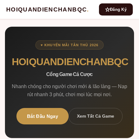
HOIQUANDIENCHANBQC
.
Đăng Ký
♥ KHUYẾN MÃI TÂN THỦ 2026
HOIQUANDIENCHANBQC
Cổng Game Cá Cược
Nhanh chóng cho người chơi mới & lão làng — Nạp
rút nhanh 3 phút, chơi mọi lúc mọi nơi.
Bắt Đầu Ngay
Xem Tất Cả Game