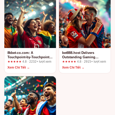
8kbet-co.com: A
bet888.host Delivers
Touchpoint-by-Touchpoint
Outstanding Gaming
Look at Whether the
Experiences — A
★★★★★
4.8 · 2232+ lượt xem
★★★★★
4.8 · 2915+ lượt xem
Experience Holds Up
Touchpoint-by-Touchpoint
Xem Chi Tiết →
Xem Chi Tiết →
Review