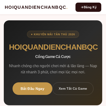
HOIQUANDIENCHANBQC
.
Đăng Ký
♥ KHUYẾN MÃI TÂN THỦ 2026
HOIQUANDIENCHANBQC
Cổng Game Cá Cược
Nhanh chóng cho người chơi mới & lão làng — Nạp
rút nhanh 3 phút, chơi mọi lúc mọi nơi.
Bắt Đầu Ngay
Xem Tất Cả Game