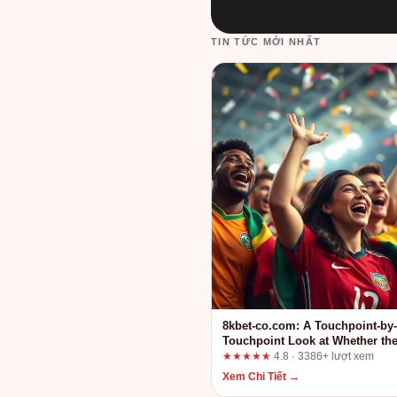
TIN TỨC MỚI NHẤT
8kbet-co.com: A Touchpoint-by-
Touchpoint Look at Whether th
Experience Holds Up
★★★★★
4.8 · 3386+ lượt xem
Xem Chi Tiết →