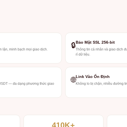
Bảo Mật SSL 256-bit
🔒
 lận, minh bạch mọi giao dịch.
Thông tin cá nhân và giao dịch đ
rỉ dữ liệu.
Link Vào Ổn Định
🌐
USDT — đa dạng phương thức giao
Không lo bị chặn, nhiều đường t
410K+