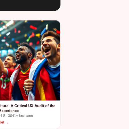
iture: A Critical UX Audit of the
Experience
★
4.8 · 3041+ lượt xem
iết →