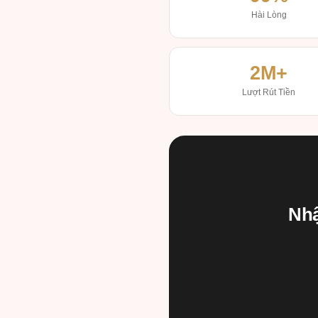
Hài Lòng
2M+
Lượt Rút Tiền
Nh