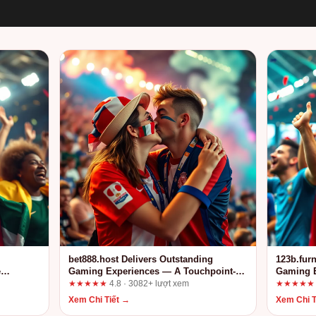
bet888.host Delivers Outstanding
123b.furn
e
Gaming Experiences — A Touchpoint-
Gaming 
by-Touchpoint Review
★★★★★
4.8 · 3082+ lượt xem
★★★★
Xem Chi Tiết →
Xem Chi T