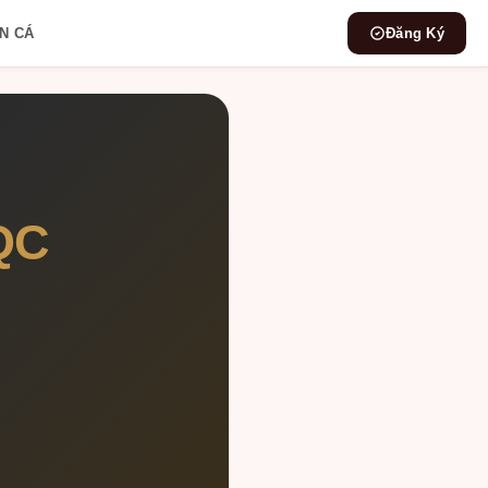
N CÁ
Đăng Ký
QC