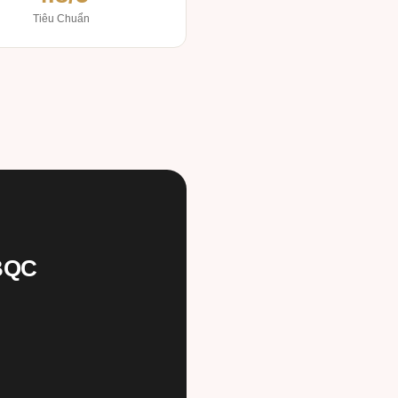
Tiêu Chuẩn
BQC