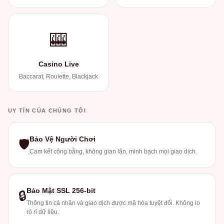
🎰
Casino Live
Baccarat, Roulette, Blackjack
UY TÍN CỦA CHÚNG TÔI
Bảo Vệ Người Chơi
🛡
Cam kết công bằng, không gian lận, minh bạch mọi giao dịch.
Bảo Mật SSL 256-bit
🔒
Thông tin cá nhân và giao dịch được mã hóa tuyệt đối. Không lo
rò rỉ dữ liệu.