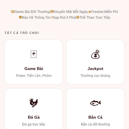
🎲
Game Bài Đổi Thưởng
🎁
Khuyến Mãi Mỗi Ngày
🔥
Freebet Miễn Phí
🛡
Bảo Vệ Thông Tin
⚡
Nạp Rút 3 Phút
⚽
Thể Thao Trực Tiếp
TẤT CẢ TRÒ CHƠI
🃏
💰
Game Bài
Jackpot
Poker, Tiến Lên, Phỏm
Thưởng cực khủng
🐓
🐟
Đá Gà
Bắn Cá
Đá gà trực tiếp
Bắn cá đổi thưởng