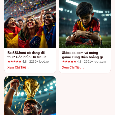
Bet888.host có đáng để
8kbet-co.com và mảng
thử? Góc nhìn UX từ lúc
game cung điện hoàng gia:
truy cập đến khi chơi mini
Ba phát hiện quan trọng
★★★★★
4.8 · 2239+ lượt xem
★★★★★
4.8 · 2951+ lượt xem
game
trước khi bạn quyết định
Xem Chi Tiết →
Xem Chi Tiết →
tham gia