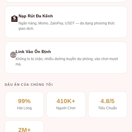
Nạp Rút Đa Kênh
🏦
Ngân hàng, Momo, ZaloPay, USDT — đa dạng phương thức
giao dịch.
Link Vào Ổn Định
🌐
Không lo bị chặn, nhiều đường truyền dự phòng, vào chơi mượt
mà.
DẤU ẤN CỦA CHÚNG TÔI
99%
410K+
4.8/5
Hài Lòng
Người Chơi
Tiêu Chuẩn
2M+