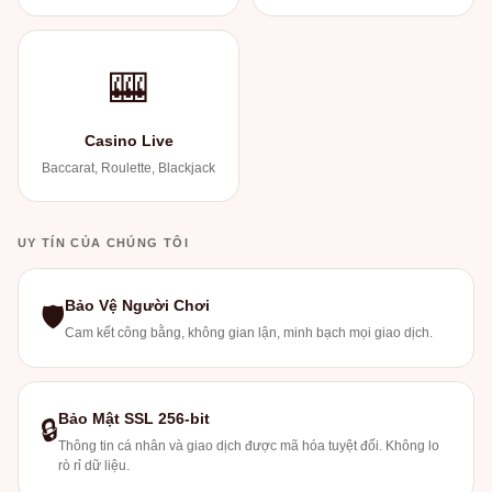
🎰
Casino Live
Baccarat, Roulette, Blackjack
UY TÍN CỦA CHÚNG TÔI
Bảo Vệ Người Chơi
🛡
Cam kết công bằng, không gian lận, minh bạch mọi giao dịch.
Bảo Mật SSL 256-bit
🔒
Thông tin cá nhân và giao dịch được mã hóa tuyệt đối. Không lo
rò rỉ dữ liệu.