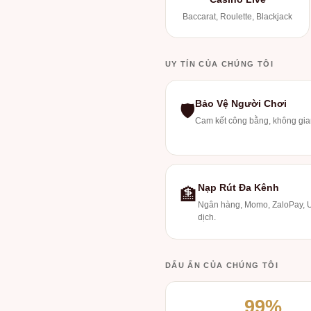
Baccarat, Roulette, Blackjack
UY TÍN CỦA CHÚNG TÔI
Bảo Vệ Người Chơi
🛡
Cam kết công bằng, không gian
Nạp Rút Đa Kênh
🏦
Ngân hàng, Momo, ZaloPay, 
dịch.
DẤU ẤN CỦA CHÚNG TÔI
99%