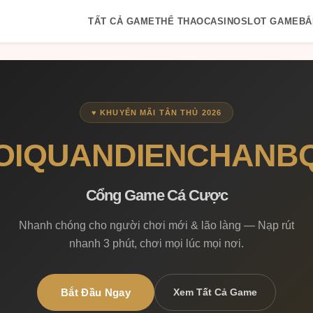
TẤT CẢ GAME
THỂ THAO
CASINO
SLOT GAME
BẮ
♥ KHUYẾN MÃI TÂN THỦ 2026
OIQUANDIENCHANB
Cổng Game Cá Cược
Nhanh chóng cho người chơi mới & lão làng — Nạp rút
nhanh 3 phút, chơi mọi lúc mọi nơi.
Bắt Đầu Ngay
Xem Tất Cả Game