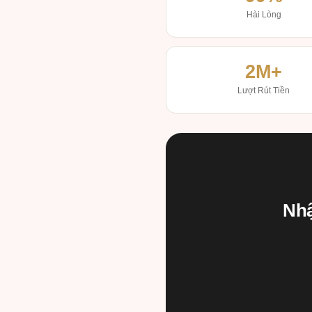
Hài Lòng
2M+
Lượt Rút Tiền
Nh