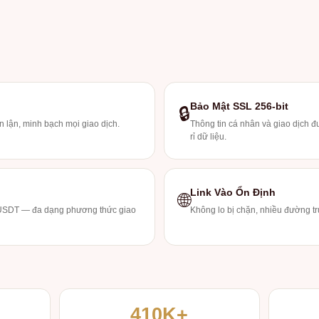
Bảo Mật SSL 256-bit
🔒
 lận, minh bạch mọi giao dịch.
Thông tin cá nhân và giao dịch đ
rỉ dữ liệu.
Link Vào Ổn Định
🌐
USDT — đa dạng phương thức giao
Không lo bị chặn, nhiều đường t
410K+