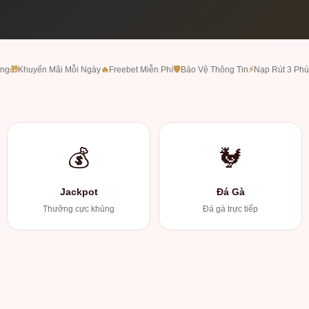
ởng
🎁
Khuyến Mãi Mỗi Ngày
🔥
Freebet Miễn Phí
🛡
Bảo Vệ Thông Tin
⚡
Nạp Rút 3 Phú
💰
🐓
Jackpot
Đá Gà
Thưởng cực khủng
Đá gà trực tiếp