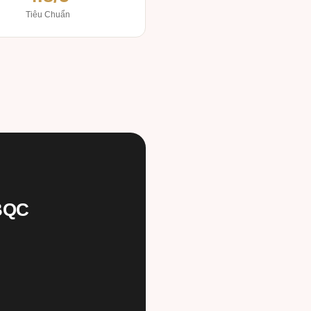
Tiêu Chuẩn
BQC