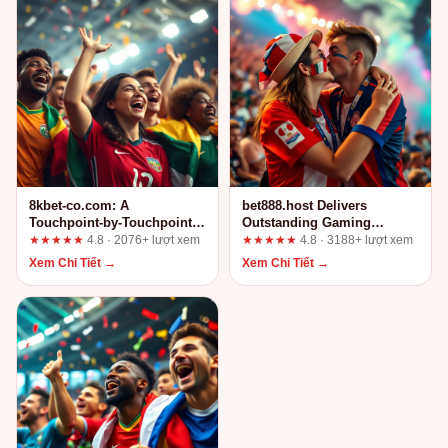
8kbet-co.com: A
bet888.host Delivers
Touchpoint-by-Touchpoint
Outstanding Gaming
Look at Whether the
Experiences — A
★★★★★
4.8 · 2076+ lượt xem
★★★★★
4.8 · 3188+ lượt xem
Experience Holds Up
Touchpoint-by-Touchpoint
Xem Chi Tiết →
Xem Chi Tiết →
Review