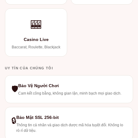
🎰
Casino Live
Baccarat, Roulette, Blackjack
UY TÍN CỦA CHÚNG TÔI
Bảo Vệ Người Chơi
🛡
Cam kết công bằng, không gian lận, minh bạch mọi giao dịch.
Bảo Mật SSL 256-bit
🔒
Thông tin cá nhân và giao dịch được mã hóa tuyệt đối. Không lo
rò rỉ dữ liệu.