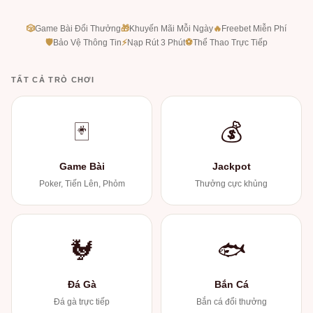
🎲
Game Bài Đổi Thưởng
🎁
Khuyến Mãi Mỗi Ngày
🔥
Freebet Miễn Phí
🛡
Bảo Vệ Thông Tin
⚡
Nạp Rút 3 Phút
⚽
Thể Thao Trực Tiếp
TẤT CẢ TRÒ CHƠI
🃏
💰
Game Bài
Jackpot
Poker, Tiến Lên, Phỏm
Thưởng cực khủng
🐓
🐟
Đá Gà
Bắn Cá
Đá gà trực tiếp
Bắn cá đổi thưởng