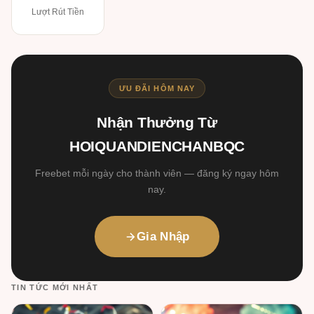
Lượt Rút Tiền
ƯU ĐÃI HÔM NAY
Nhận Thưởng Từ
HOIQUANDIENCHANBQC
Freebet mỗi ngày cho thành viên — đăng ký ngay hôm
nay.
Gia Nhập
TIN TỨC MỚI NHẤT