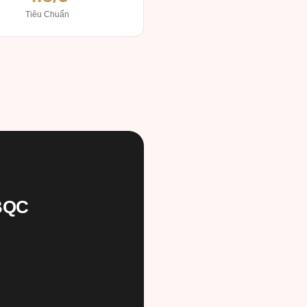
Tiêu Chuẩn
BQC