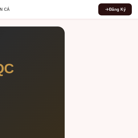
N CÁ
Đăng Ký
QC