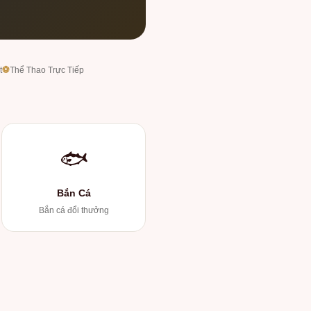
t
⚽
Thể Thao Trực Tiếp
🐟
Bắn Cá
Bắn cá đổi thưởng