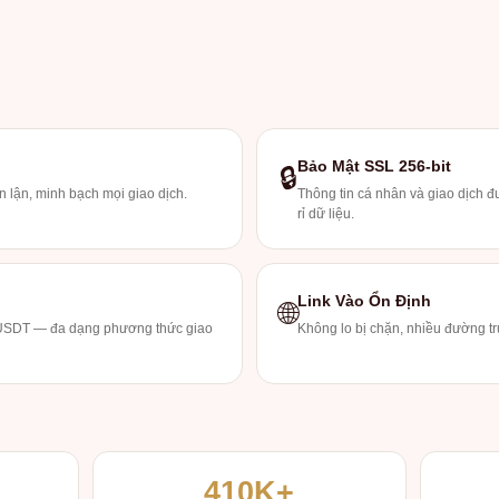
Bảo Mật SSL 256-bit
🔒
 lận, minh bạch mọi giao dịch.
Thông tin cá nhân và giao dịch đ
rỉ dữ liệu.
Link Vào Ổn Định
🌐
USDT — đa dạng phương thức giao
Không lo bị chặn, nhiều đường t
410K+