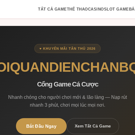
TẤT CẢ GAME
THỂ THAO
CASINO
SLOT GAME
BẮ
♥ KHUYẾN MÃI TÂN THỦ 2026
OIQUANDIENCHANB
Cổng Game Cá Cược
Nhanh chóng cho người chơi mới & lão làng — Nạp rút
nhanh 3 phút, chơi mọi lúc mọi nơi.
Bắt Đầu Ngay
Xem Tất Cả Game