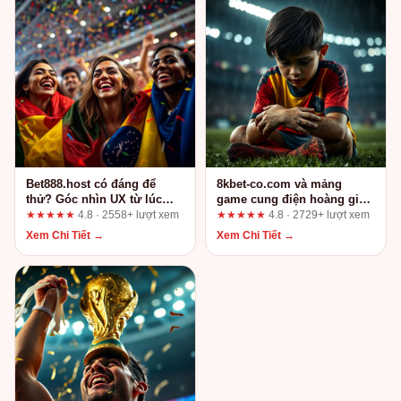
Bet888.host có đáng để
8kbet-co.com và mảng
thử? Góc nhìn UX từ lúc
game cung điện hoàng gia:
truy cập đến khi chơi mini
Ba phát hiện quan trọng
★★★★★
4.8 · 2558+ lượt xem
★★★★★
4.8 · 2729+ lượt xem
game
trước khi bạn quyết định
Xem Chi Tiết →
Xem Chi Tiết →
tham gia