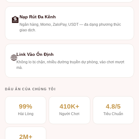
Nạp Rút Đa Kênh
🏦
Ngân hàng, Momo, ZaloPay, USDT — đa dạng phương thức
giao dịch.
Link Vào Ổn Định
🌐
Không lo bị chặn, nhiều đường truyền dự phòng, vào chơi mượt
mà.
DẤU ẤN CỦA CHÚNG TÔI
99%
410K+
4.8/5
Hài Lòng
Người Chơi
Tiêu Chuẩn
2M+