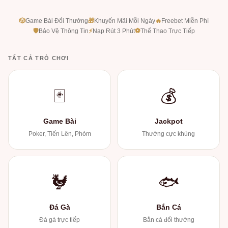
🎲
Game Bài Đổi Thưởng
🎁
Khuyến Mãi Mỗi Ngày
🔥
Freebet Miễn Phí
🛡
Bảo Vệ Thông Tin
⚡
Nạp Rút 3 Phút
⚽
Thể Thao Trực Tiếp
TẤT CẢ TRÒ CHƠI
🃏
💰
Game Bài
Jackpot
Poker, Tiến Lên, Phỏm
Thưởng cực khủng
🐓
🐟
Đá Gà
Bắn Cá
Đá gà trực tiếp
Bắn cá đổi thưởng