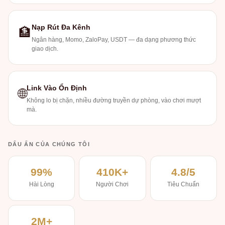
Nạp Rút Đa Kênh
🏦
Ngân hàng, Momo, ZaloPay, USDT — đa dạng phương thức
giao dịch.
Link Vào Ổn Định
🌐
Không lo bị chặn, nhiều đường truyền dự phòng, vào chơi mượt
mà.
DẤU ẤN CỦA CHÚNG TÔI
99%
410K+
4.8/5
Hài Lòng
Người Chơi
Tiêu Chuẩn
2M+