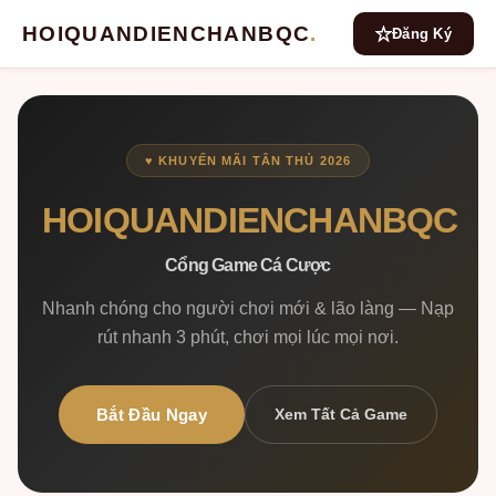
HOIQUANDIENCHANBQC
.
Đăng Ký
♥ KHUYẾN MÃI TÂN THỦ 2026
HOIQUANDIENCHANBQC
Cổng Game Cá Cược
Nhanh chóng cho người chơi mới & lão làng — Nạp
rút nhanh 3 phút, chơi mọi lúc mọi nơi.
Bắt Đầu Ngay
Xem Tất Cả Game