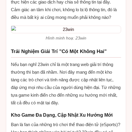
thực hiện các giao dịch hay chia sẻ thông tin tại đây.
Cảm giác an tâm khi chơi, không lo bị lộ thông tin, đó là
điều mà bất kỳ ai cũng mong muốn phải không nào?
Hình minh hoạ: 23win
Trải Nghiệm Giải Trí "Có Một Không Hai"
Nếu bạn nghĩ 23win chỉ là một trang web giải trí thông
thường thì bạn đã nhầm. Nơi đây mang đến một kho
tàng các trò chơi và tính năng được cập nhật liên tục,
đáp ứng mọi nhu cầu của người dùng hiện đại. Từ những
tựa game kinh điển cho đến những xu hướng mới nhất,
tất cả đều có mặt tại đây.
Kho Game Đa Dạng, Cập Nhật Xu Hướng Mới
Bạn là fan của những trò chơi thể thao điện tử (eSports)?