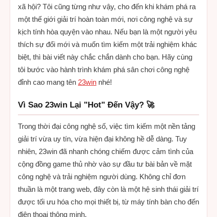
xã hội? Tôi cũng từng như vậy, cho đến khi khám phá ra
một thế giới giải trí hoàn toàn mới, nơi công nghệ và sự
kịch tính hòa quyện vào nhau. Nếu bạn là một người yêu
thích sự đổi mới và muốn tìm kiếm một trải nghiệm khác
biệt, thì bài viết này chắc chắn dành cho bạn. Hãy cùng
tôi bước vào hành trình khám phá sân chơi công nghệ
đỉnh cao mang tên
23win
nhé!
Vì Sao 23win Lại "Hot" Đến Vậy? 🚀
Trong thời đại công nghệ số, việc tìm kiếm một nền tảng
giải trí vừa uy tín, vừa hiện đại không hề dễ dàng. Tuy
nhiên, 23win đã nhanh chóng chiếm được cảm tình của
cộng đồng game thủ nhờ vào sự đầu tư bài bản về mặt
công nghệ và trải nghiệm người dùng. Không chỉ đơn
thuần là một trang web, đây còn là một hệ sinh thái giải trí
được tối ưu hóa cho mọi thiết bị, từ máy tính bàn cho đến
điện thoại thông minh.