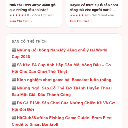
Nhà cái EV99 được đánh giá
Hay88 có thực sự là sân chơi
qua những tiêu chí nào?
đáng thử cho người mới?
Mình review thật từ A đến Z
★★★★★
4.8 · 2555+ lượt xem
★★★★★
4.8 · 3207+ lượt xem
Xem Chi Tiết →
Xem Chi Tiết →
BẠN CÓ THỂ THÍCH
🎰
Những đội bóng Nam Mỹ đáng chú ý tại World
Cup 2026
🎰
S8 Kèo FA Cup Anh Hấp Dẫn Mỗi Vòng Đấu – Cơ
Hội Cho Dân Chơi Thứ Thiệt
🎰
Kinh nghiệm chơi game bài Baccarat luôn thắng
🎰
Những Ngôi Sao Có Thể Trở Thành Huyền Thoại
Sau Một Giải Đấu Thành Công
🎰
Đá Gà F168: Sân Chơi Của Những Chiến Kê Và Cơ
Hội Đổi Đời
🎰
HitClub88.africa Fishing Game Guide: From First
Credit to Smart Bankroll