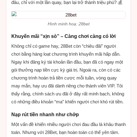
đâu, chỉ với một lần quay, bạn lại trở thành triệu phú? 💰
Hình minh hoạ: 28bet
Khuyến mãi “xịn sò” – Càng chơi càng có lời
Không chỉ có game hay, 28Bet còn “chiêu đãi” người
chơi bằng hàng loạt chương trình khuyến mãi hấp dẫn.
Ngay khi đăng ký tài khoản lần đầu, bạn đã có ngay một
gói thưởng nạp tiền cực kỳ giá trị. Ngoài ra, còn có các
chương trình hoàn trả tiền cược mỗi tuần, vòng quay
may mắn, hay ưu đãi dành riêng cho thành viên VIP. Tôi
thấy rằng, chính sách ưu đãi ở đây rất minh bạch, không
có những điều khoản “ma” khiến người chơi khó rút tiền.
Nạp rút tiền nhanh như chớp
Một vấn đề khiến nhiều người chơi đau đầu là khâu thanh
toán. Nhưng với 28Bet, bạn hoàn toàn có thể yên tâm.