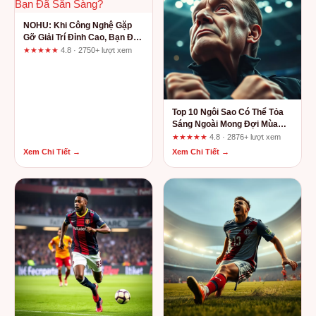
NOHU: Khi Công Nghệ Gặp
Gỡ Giải Trí Đỉnh Cao, Bạn Đã
Sẵn Sàng?
★★★★★
4.8 · 2750+ lượt xem
Top 10 Ngôi Sao Có Thể Tỏa
Sáng Ngoài Mong Đợi Mùa
Giải Năm Nay
★★★★★
4.8 · 2876+ lượt xem
Xem Chi Tiết →
Xem Chi Tiết →