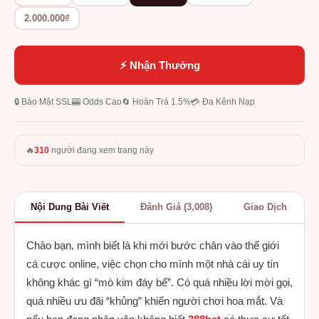
2.000.000₫
⚡ Nhận Thưởng
🔒 Bảo Mật SSL
🎰 Odds Cao
🔄 Hoàn Trả 1.5%
💳 Đa Kênh Nạp
🔥
310
người đang xem trang này
Nội Dung Bài Viết
Đánh Giá (3,008)
Giao Dịch
Chào bạn, mình biết là khi mới bước chân vào thế giới
cá cược online, việc chọn cho mình một nhà cái uy tín
không khác gì “mò kim đáy bể”. Có quá nhiều lời mời gọi,
quá nhiều ưu đãi “khủng” khiến người chơi hoa mắt. Và