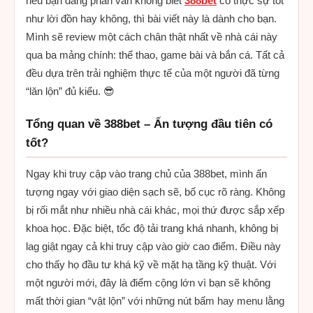
nếu bạn đang phân vân không biết
388bet
có thực sự tốt
như lời đồn hay không, thì bài viết này là dành cho bạn.
Mình sẽ review một cách chân thật nhất về nhà cái này
qua ba mảng chính: thể thao, game bài và bắn cá. Tất cả
đều dựa trên trải nghiệm thực tế của một người đã từng
“lăn lộn” đủ kiểu. 😎
Tổng quan về 388bet – Ấn tượng đầu tiên có
tốt?
Ngay khi truy cập vào trang chủ của 388bet, mình ấn
tượng ngay với giao diện sạch sẽ, bố cục rõ ràng. Không
bị rối mắt như nhiều nhà cái khác, mọi thứ được sắp xếp
khoa học. Đặc biệt, tốc độ tải trang khá nhanh, không bị
lag giật ngay cả khi truy cập vào giờ cao điểm. Điều này
cho thấy họ đầu tư khá kỹ về mặt hạ tầng kỹ thuật. Với
một người mới, đây là điểm cộng lớn vì bạn sẽ không
mất thời gian “vật lộn” với những nút bấm hay menu lằng