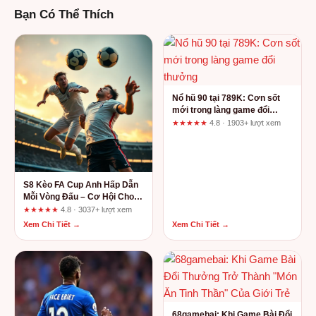
Bạn Có Thể Thích
Nổ hũ 90 tại 789K: Cơn sốt
mới trong làng game đổi
thưởng
★★★★★
4.8 · 1903+ lượt xem
S8 Kèo FA Cup Anh Hấp Dẫn
Mỗi Vòng Đấu – Cơ Hội Cho
Dân Chơi Thứ Thiệt
★★★★★
4.8 · 3037+ lượt xem
Xem Chi Tiết →
Xem Chi Tiết →
68gamebai: Khi Game Bài Đổi