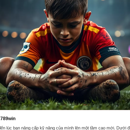
 789win
ến lúc bạn nâng cấp kỹ năng của mình lên một tầm cao mới. Dưới đây 