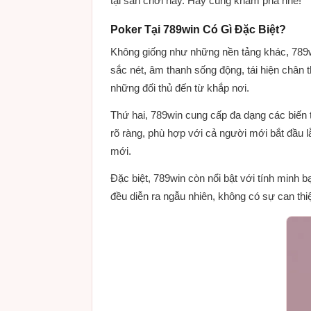
tại sân chơi này. Hãy cùng khám phá nhé!
Poker Tại 789win Có Gì Đặc Biệt?
Không giống như những nền tảng khác, 789wi
sắc nét, âm thanh sống động, tái hiện chân
những đối thủ đến từ khắp nơi.
Thứ hai, 789win cung cấp đa dạng các biến 
rõ ràng, phù hợp với cả người mới bắt đầu l
mới.
Đặc biệt, 789win còn nổi bật với tính min
đều diễn ra ngẫu nhiên, không có sự can thi