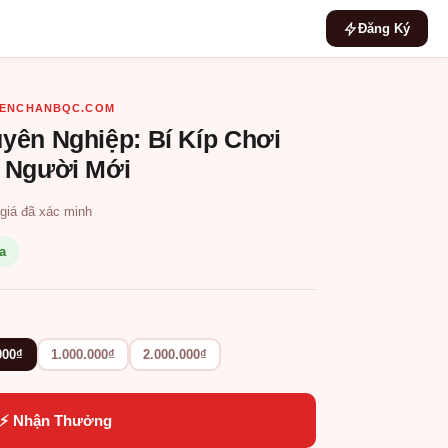
Đăng Ký
DIENCHANBQC.COM
yên Nghiệp: Bí Kíp Chơi
o Người Mới
 giá đã xác minh
a
000₫
1.000.000₫
2.000.000₫
⚡ Nhận Thưởng