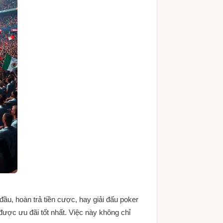
u, hoàn trả tiền cược, hay giải đấu poker
ược ưu đãi tốt nhất. Việc này không chỉ