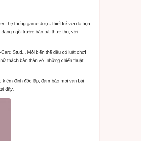
ên, hệ thống game được thiết kế với đồ họa
đang ngồi trước bàn bài thực thụ, với
ard Stud... Mỗi biến thể đều có luật chơi
thử thách bản thân với những chiến thuật
 kiểm định độc lập, đảm bảo mọi ván bài
ại đây.