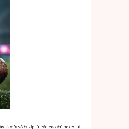
là một số bí kíp từ các cao thủ poker tại