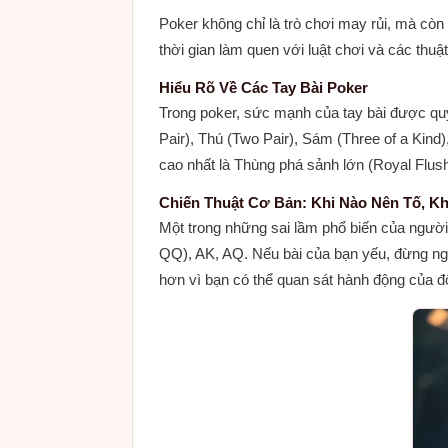
Poker không chỉ là trò chơi may rủi, mà còn
thời gian làm quen với luật chơi và các thu
Hiểu Rõ Về Các Tay Bài Poker
Trong poker, sức mạnh của tay bài được quy
Pair), Thú (Two Pair), Sám (Three of a Kind)
cao nhất là Thùng phá sảnh lớn (Royal Flush
Chiến Thuật Cơ Bản: Khi Nào Nên Tố, K
Một trong những sai lầm phổ biến của người
QQ), AK, AQ. Nếu bài của bạn yếu, đừng ngại 
hơn vì bạn có thể quan sát hành động của đố