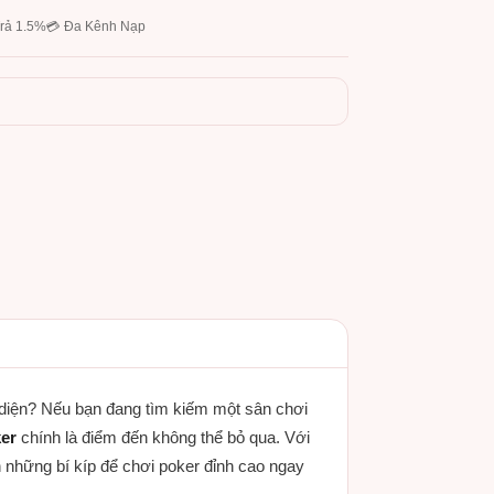
rả 1.5%
💳 Đa Kênh Nạp
c diện? Nếu bạn đang tìm kiếm một sân chơi
er
chính là điểm đến không thể bỏ qua. Với
n những bí kíp để chơi poker đỉnh cao ngay