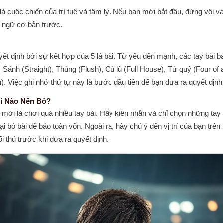
 là cuộc chiến của trí tuệ và tâm lý. Nếu bạn mới bắt đầu, đừng vội
ật ngữ cơ bản trước.
ết định bởi sự kết hợp của 5 lá bài. Từ yếu đến mạnh, các tay bài 
, Sảnh (Straight), Thùng (Flush), Cù lũ (Full House), Tứ quý (Four of
). Việc ghi nhớ thứ tự này là bước đầu tiên để bạn đưa ra quyết định
hi Nào Nên Bỏ?
 mới là chơi quá nhiều tay bài. Hãy kiên nhẫn và chỉ chọn những tay
bỏ bài để bảo toàn vốn. Ngoài ra, hãy chú ý đến vị trí của bạn trên bà
i thủ trước khi đưa ra quyết định.