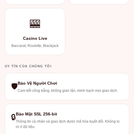
🎰
Casino Live
Baccarat, Roulette, Blackjack
UY TÍN CỦA CHÚNG TÔI
Bảo Vệ Người Chơi
🛡
Cam kết công bằng, không gian lận, minh bạch mọi giao dịch.
Bảo Mật SSL 256-bit
🔒
Thông tin cá nhân và giao dịch được mã hóa tuyệt đối. Không lo
rò rỉ dữ liệu.