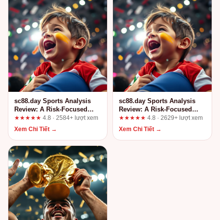
sc88.day Sports Analysis
sc88.day Sports Analysis
Review: A Risk-Focused
Review: A Risk-Focused
Look at the User Journey
Look at the User Journey
★★★★★
4.8 · 2584+ lượt xem
★★★★★
4.8 · 2629+ lượt xem
Xem Chi Tiết →
Xem Chi Tiết →