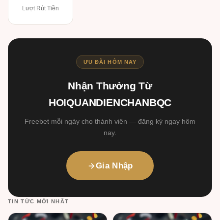
Lượt Rút Tiền
ƯU ĐÃI HÔM NAY
Nhận Thưởng Từ
HOIQUANDIENCHANBQC
Freebet mỗi ngày cho thành viên — đăng ký ngay hôm
nay.
Gia Nhập
TIN TỨC MỚI NHẤT