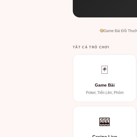
🎲
Game Bài Đổi Thư
TẤT CẢ TRÒ CHƠI
🃏
Game Bài
Poker, Tiến Lên, Phỏm
🎰
Casino Live