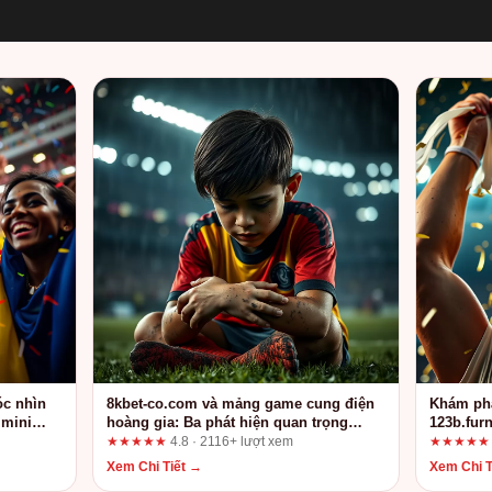
óc nhìn
8kbet-co.com và mảng game cung điện
Khám phá
 mini
hoàng gia: Ba phát hiện quan trọng
123b.fur
trước khi bạn quyết định tham gia
trước khi
★★★★★
4.8 · 2116+ lượt xem
★★★★
Xem Chi Tiết →
Xem Chi T