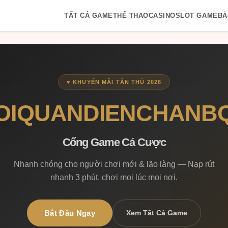
TẤT CẢ GAME
THỂ THAO
CASINO
SLOT GAME
BẮ
♥ KHUYẾN MÃI TÂN THỦ 2026
OIQUANDIENCHANB
Cổng Game Cá Cược
Nhanh chóng cho người chơi mới & lão làng — Nạp rút
nhanh 3 phút, chơi mọi lúc mọi nơi.
Bắt Đầu Ngay
Xem Tất Cả Game