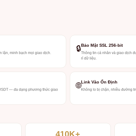
Bảo Mật SSL 256-bit
🔒
 lận, minh bạch mọi giao dịch.
Thông tin cá nhân và giao dịch đ
rỉ dữ liệu.
Link Vào Ổn Định
🌐
USDT — đa dạng phương thức giao
Không lo bị chặn, nhiều đường t
410K+