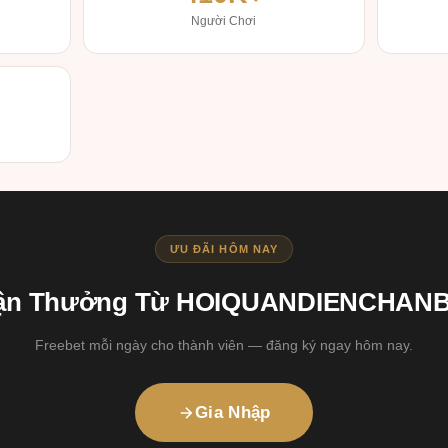
Người Chơi
ƯU ĐÃI HÔM NAY
ận Thưởng Từ HOIQUANDIENCHAN
Freebet mỗi ngày cho thành viên — đăng ký ngay hôm nay.
Gia Nhập