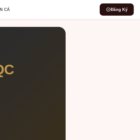
N CÁ
Đăng Ký
QC