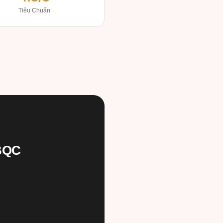
Tiêu Chuẩn
BQC