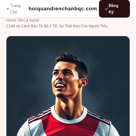
Trang
Đăng
hoiquandienchanbqc.com
.
Chủ
Ký
Home
›
Tất Cả Game
›
C168 và Cảnh Báo Từ Bộ Y Tế: Sự Thật Nào Cho Người Tiêu