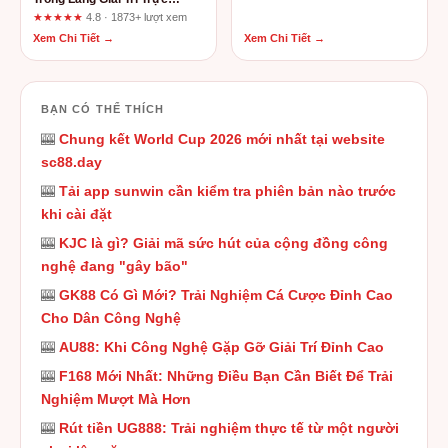
Tuyến
★★★★★
4.8 · 1873+ lượt xem
Xem Chi Tiết →
Xem Chi Tiết →
BẠN CÓ THỂ THÍCH
🎰
Chung kết World Cup 2026 mới nhất tại website
sc88.day
🎰
Tải app sunwin cần kiểm tra phiên bản nào trước
khi cài đặt
🎰
KJC là gì? Giải mã sức hút của cộng đồng công
nghệ đang "gây bão"
🎰
GK88 Có Gì Mới? Trải Nghiệm Cá Cược Đỉnh Cao
Cho Dân Công Nghệ
🎰
AU88: Khi Công Nghệ Gặp Gỡ Giải Trí Đỉnh Cao
🎰
F168 Mới Nhất: Những Điều Bạn Cần Biết Để Trải
Nghiệm Mượt Mà Hơn
🎰
Rút tiền UG888: Trải nghiệm thực tế từ một người