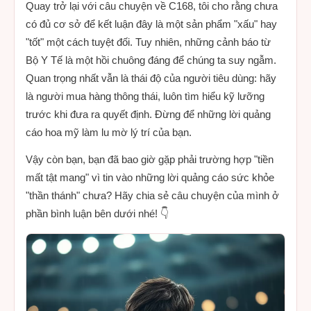
Quay trở lại với câu chuyện về C168, tôi cho rằng chưa
có đủ cơ sở để kết luận đây là một sản phẩm "xấu" hay
"tốt" một cách tuyệt đối. Tuy nhiên, những cảnh báo từ
Bộ Y Tế là một hồi chuông đáng để chúng ta suy ngẫm.
Quan trọng nhất vẫn là thái độ của người tiêu dùng: hãy
là người mua hàng thông thái, luôn tìm hiểu kỹ lưỡng
trước khi đưa ra quyết định. Đừng để những lời quảng
cáo hoa mỹ làm lu mờ lý trí của bạn.
Vậy còn bạn, bạn đã bao giờ gặp phải trường hợp "tiền
mất tật mang" vì tin vào những lời quảng cáo sức khỏe
"thần thánh" chưa? Hãy chia sẻ câu chuyện của mình ở
phần bình luận bên dưới nhé! 👇