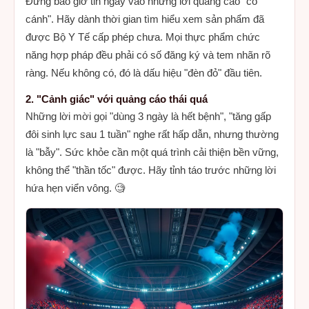
Đừng bao giờ tin ngay vào những lời quảng cáo "có
cánh". Hãy dành thời gian tìm hiểu xem sản phẩm đã
được Bộ Y Tế cấp phép chưa. Mọi thực phẩm chức
năng hợp pháp đều phải có số đăng ký và tem nhãn rõ
ràng. Nếu không có, đó là dấu hiệu "đèn đỏ" đầu tiên.
2. "Cảnh giác" với quảng cáo thái quá
Những lời mời gọi "dùng 3 ngày là hết bệnh", "tăng gấp
đôi sinh lực sau 1 tuần" nghe rất hấp dẫn, nhưng thường
là "bẫy". Sức khỏe cần một quá trình cải thiện bền vững,
không thể "thần tốc" được. Hãy tỉnh táo trước những lời
hứa hẹn viển vông. 🧐