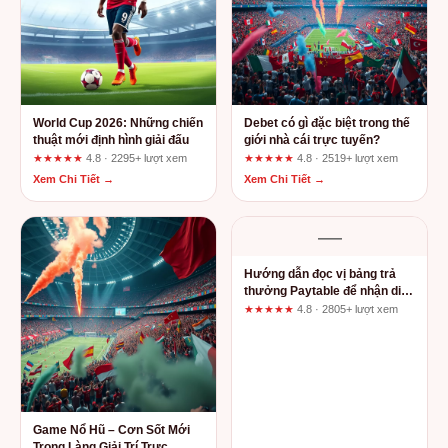
World Cup 2026: Những chiến
Debet có gì đặc biệt trong thế
thuật mới định hình giải đấu
giới nhà cái trực tuyến?
★★★★★
4.8 · 2295+ lượt xem
★★★★★
4.8 · 2519+ lượt xem
Xem Chi Tiết →
Xem Chi Tiết →
—
Hướng dẫn đọc vị bảng trả
thưởng Paytable để nhận diện
game nổ hũ dễ thắng
★★★★★
4.8 · 2805+ lượt xem
Game Nổ Hũ – Cơn Sốt Mới
Trong Làng Giải Trí Trực