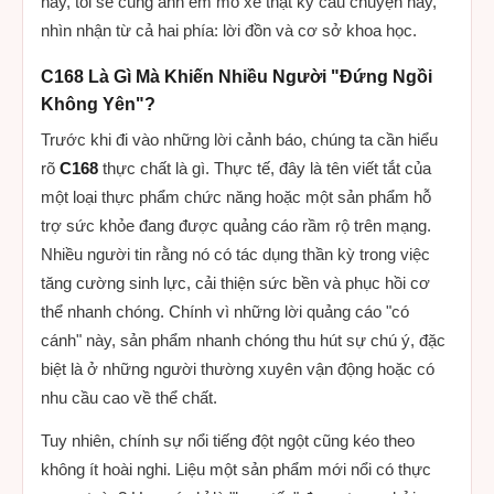
nay, tôi sẽ cùng anh em mổ xẻ thật kỹ câu chuyện này,
nhìn nhận từ cả hai phía: lời đồn và cơ sở khoa học.
C168 Là Gì Mà Khiến Nhiều Người "Đứng Ngồi
Không Yên"?
Trước khi đi vào những lời cảnh báo, chúng ta cần hiểu
rõ
C168
thực chất là gì. Thực tế, đây là tên viết tắt của
một loại thực phẩm chức năng hoặc một sản phẩm hỗ
trợ sức khỏe đang được quảng cáo rầm rộ trên mạng.
Nhiều người tin rằng nó có tác dụng thần kỳ trong việc
tăng cường sinh lực, cải thiện sức bền và phục hồi cơ
thể nhanh chóng. Chính vì những lời quảng cáo "có
cánh" này, sản phẩm nhanh chóng thu hút sự chú ý, đặc
biệt là ở những người thường xuyên vận động hoặc có
nhu cầu cao về thể chất.
Tuy nhiên, chính sự nổi tiếng đột ngột cũng kéo theo
không ít hoài nghi. Liệu một sản phẩm mới nổi có thực