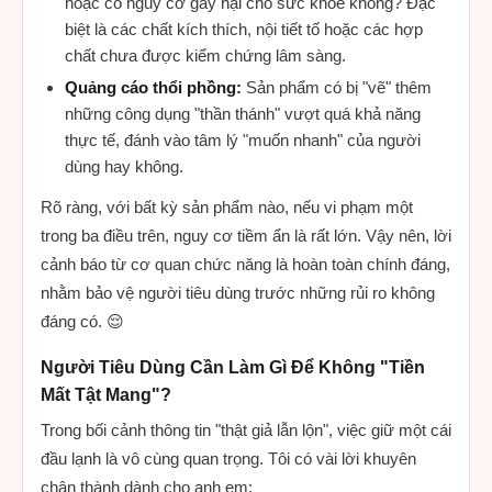
hoặc có nguy cơ gây hại cho sức khỏe không? Đặc
biệt là các chất kích thích, nội tiết tố hoặc các hợp
chất chưa được kiểm chứng lâm sàng.
Quảng cáo thổi phồng:
Sản phẩm có bị "vẽ" thêm
những công dụng "thần thánh" vượt quá khả năng
thực tế, đánh vào tâm lý "muốn nhanh" của người
dùng hay không.
Rõ ràng, với bất kỳ sản phẩm nào, nếu vi phạm một
trong ba điều trên, nguy cơ tiềm ẩn là rất lớn. Vậy nên, lời
cảnh báo từ cơ quan chức năng là hoàn toàn chính đáng,
nhằm bảo vệ người tiêu dùng trước những rủi ro không
đáng có. 😌
Người Tiêu Dùng Cần Làm Gì Để Không "Tiền
Mất Tật Mang"?
Trong bối cảnh thông tin "thật giả lẫn lộn", việc giữ một cái
đầu lạnh là vô cùng quan trọng. Tôi có vài lời khuyên
chân thành dành cho anh em: