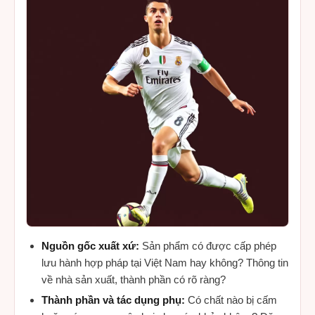
Nguồn gốc xuất xứ:
Sản phẩm có được cấp phép
lưu hành hợp pháp tại Việt Nam hay không? Thông tin
về nhà sản xuất, thành phần có rõ ràng?
Thành phần và tác dụng phụ:
Có chất nào bị cấm