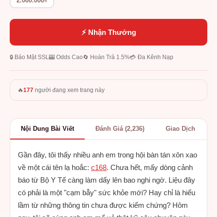
2.000.000₫
⚡ Nhận Thưởng
🔒 Bảo Mật SSL
🎰 Odds Cao
🔄 Hoàn Trả 1.5%
💳 Đa Kênh Nạp
🔥
177
người đang xem trang này
Nội Dung Bài Viết
Đánh Giá (2,236)
Giao Dịch
Gần đây, tôi thấy nhiều anh em trong hội bàn tán xôn xao
về một cái tên lạ hoắc:
c168
. Chưa hết, mấy dòng cảnh
báo từ Bộ Y Tế càng làm dấy lên bao nghi ngờ. Liệu đây
có phải là một "cạm bẫy" sức khỏe mới? Hay chỉ là hiểu
lầm từ những thông tin chưa được kiểm chứng? Hôm