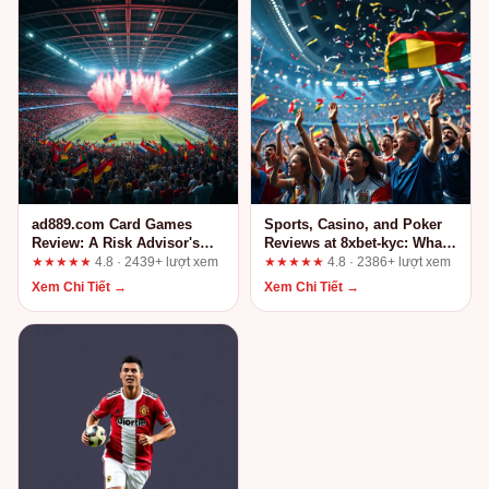
ad889.com Card Games
Sports, Casino, and Poker
Review: A Risk Advisor's
Reviews at 8xbet-kyc: What
Verification Checklist
You Should Actually Verify
★★★★★
4.8 · 2439+ lượt xem
★★★★★
4.8 · 2386+ lượt xem
Xem Chi Tiết →
Xem Chi Tiết →