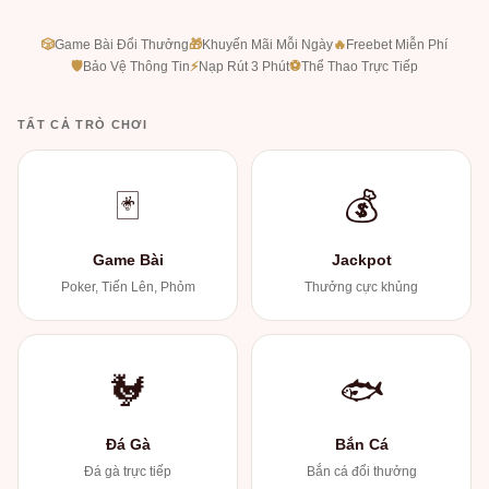
🎲
Game Bài Đổi Thưởng
🎁
Khuyến Mãi Mỗi Ngày
🔥
Freebet Miễn Phí
🛡
Bảo Vệ Thông Tin
⚡
Nạp Rút 3 Phút
⚽
Thể Thao Trực Tiếp
TẤT CẢ TRÒ CHƠI
🃏
💰
Game Bài
Jackpot
Poker, Tiến Lên, Phỏm
Thưởng cực khủng
🐓
🐟
Đá Gà
Bắn Cá
Đá gà trực tiếp
Bắn cá đổi thưởng