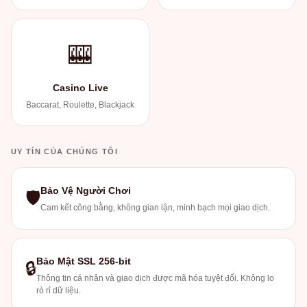
🎰
Casino Live
Baccarat, Roulette, Blackjack
UY TÍN CỦA CHÚNG TÔI
Bảo Vệ Người Chơi
🛡
Cam kết công bằng, không gian lận, minh bạch mọi giao dịch.
Bảo Mật SSL 256-bit
🔒
Thông tin cá nhân và giao dịch được mã hóa tuyệt đối. Không lo
rò rỉ dữ liệu.