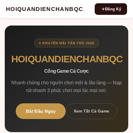
HOIQUANDIENCHANBQC
.
Đăng Ký
♥ KHUYẾN MÃI TÂN THỦ 2026
HOIQUANDIENCHANBQC
Cổng Game Cá Cược
Nhanh chóng cho người chơi mới & lão làng — Nạp
rút nhanh 3 phút, chơi mọi lúc mọi nơi.
Bắt Đầu Ngay
Xem Tất Cả Game