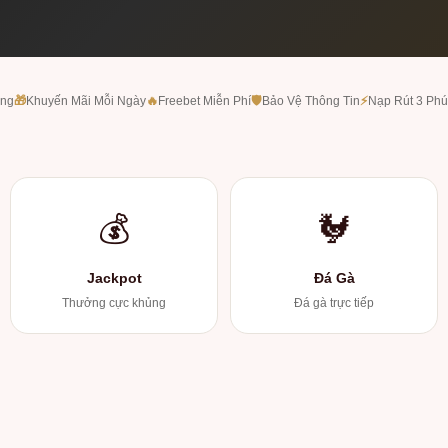
ởng
🎁
Khuyến Mãi Mỗi Ngày
🔥
Freebet Miễn Phí
🛡
Bảo Vệ Thông Tin
⚡
Nạp Rút 3 Phú
💰
🐓
Jackpot
Đá Gà
Thưởng cực khủng
Đá gà trực tiếp