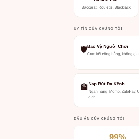
Baccarat, Roulette, Blackjack
UY TÍN CỦA CHÚNG TÔI
Bảo Vệ Người Chơi
🛡
Cam kết công bằng, không gian
Nạp Rút Đa Kênh
🏦
Ngân hàng, Momo, ZaloPay, 
dịch.
DẤU ẤN CỦA CHÚNG TÔI
99%