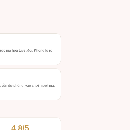
ược mã hóa tuyệt đối. Không lo rò
ruyền dự phòng, vào chơi mượt mà.
4.8/5