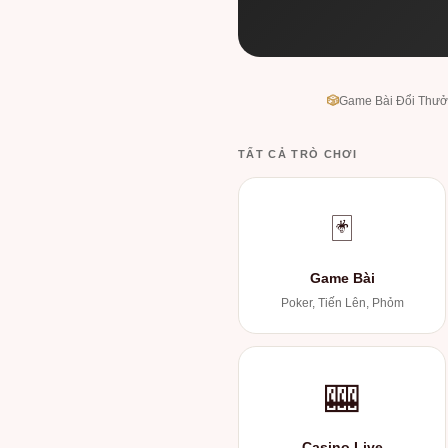
🎲
Game Bài Đổi Thư
TẤT CẢ TRÒ CHƠI
🃏
Game Bài
Poker, Tiến Lên, Phỏm
🎰
Casino Live