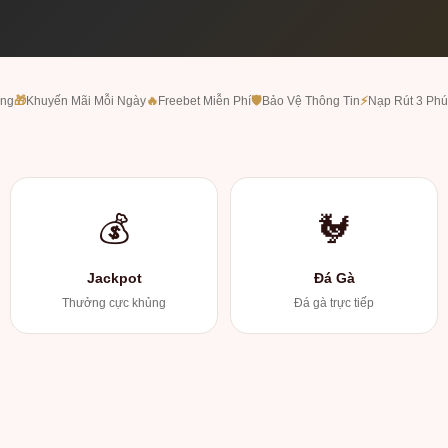
ởng
🎁
Khuyến Mãi Mỗi Ngày
🔥
Freebet Miễn Phí
🛡
Bảo Vệ Thông Tin
⚡
Nạp Rút 3 Phú
💰
🐓
Jackpot
Đá Gà
Thưởng cực khủng
Đá gà trực tiếp