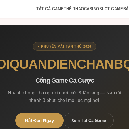
TẤT CẢ GAME
THỂ THAO
CASINO
SLOT GAME
BẮ
♥ KHUYẾN MÃI TÂN THỦ 2026
OIQUANDIENCHANB
Cổng Game Cá Cược
Nhanh chóng cho người chơi mới & lão làng — Nạp rút
nhanh 3 phút, chơi mọi lúc mọi nơi.
Bắt Đầu Ngay
Xem Tất Cả Game