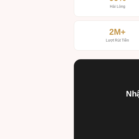
Hài Lòng
2M+
Lượt Rút Tiền
Nh