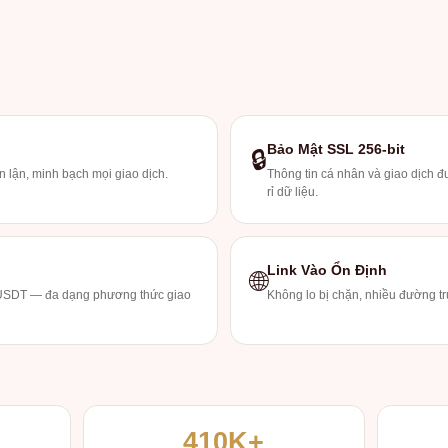
Bảo Mật SSL 256-bit
🔒
 lận, minh bạch mọi giao dịch.
Thông tin cá nhân và giao dịch đ
rỉ dữ liệu.
Link Vào Ổn Định
🌐
USDT — đa dạng phương thức giao
Không lo bị chặn, nhiều đường t
410K+