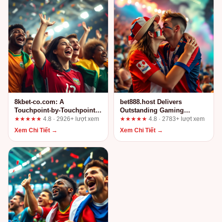
8kbet-co.com: A
bet888.host Delivers
Touchpoint-by-Touchpoint
Outstanding Gaming
Look at Whether the
Experiences — A
★★★★★
4.8 · 2926+ lượt xem
★★★★★
4.8 · 2783+ lượt xem
Experience Holds Up
Touchpoint-by-Touchpoint
Xem Chi Tiết →
Xem Chi Tiết →
Review