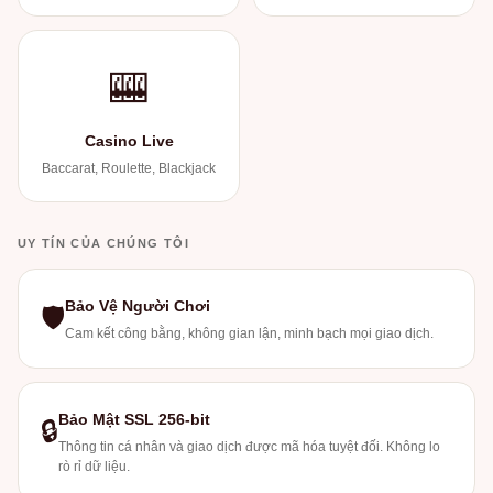
🎰
Casino Live
Baccarat, Roulette, Blackjack
UY TÍN CỦA CHÚNG TÔI
Bảo Vệ Người Chơi
🛡
Cam kết công bằng, không gian lận, minh bạch mọi giao dịch.
Bảo Mật SSL 256-bit
🔒
Thông tin cá nhân và giao dịch được mã hóa tuyệt đối. Không lo
rò rỉ dữ liệu.