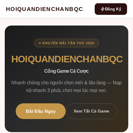
HOIQUANDIENCHANBQC
.
Đăng Ký
♥ KHUYẾN MÃI TÂN THỦ 2026
HOIQUANDIENCHANBQC
Cổng Game Cá Cược
Nhanh chóng cho người chơi mới & lão làng — Nạp
rút nhanh 3 phút, chơi mọi lúc mọi nơi.
Bắt Đầu Ngay
Xem Tất Cả Game