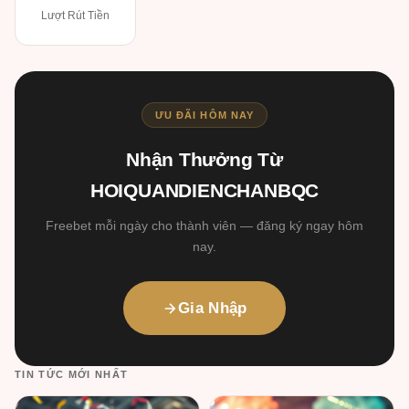
Lượt Rút Tiền
ƯU ĐÃI HÔM NAY
Nhận Thưởng Từ
HOIQUANDIENCHANBQC
Freebet mỗi ngày cho thành viên — đăng ký ngay hôm
nay.
Gia Nhập
TIN TỨC MỚI NHẤT