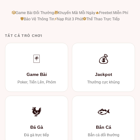
🎲
Game Bài Đổi Thưởng
🎁
Khuyến Mãi Mỗi Ngày
🔥
Freebet Miễn Phí
🛡
Bảo Vệ Thông Tin
⚡
Nạp Rút 3 Phút
⚽
Thể Thao Trực Tiếp
TẤT CẢ TRÒ CHƠI
🃏
💰
Game Bài
Jackpot
Poker, Tiến Lên, Phỏm
Thưởng cực khủng
🐓
🐟
Đá Gà
Bắn Cá
Đá gà trực tiếp
Bắn cá đổi thưởng