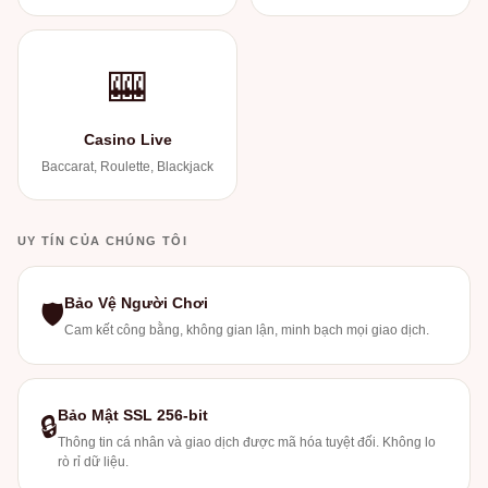
🎰
Casino Live
Baccarat, Roulette, Blackjack
UY TÍN CỦA CHÚNG TÔI
Bảo Vệ Người Chơi
🛡
Cam kết công bằng, không gian lận, minh bạch mọi giao dịch.
Bảo Mật SSL 256-bit
🔒
Thông tin cá nhân và giao dịch được mã hóa tuyệt đối. Không lo
rò rỉ dữ liệu.