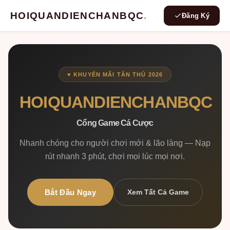
HOIQUANDIENCHANBQC
.
Đăng Ký
♥ KHUYẾN MÃI TÂN THỦ 2026
HOIQUANDIENCHANBQC
Cổng Game Cá Cược
Nhanh chóng cho người chơi mới & lão làng — Nạp
rút nhanh 3 phút, chơi mọi lúc mọi nơi.
Bắt Đầu Ngay
Xem Tất Cả Game