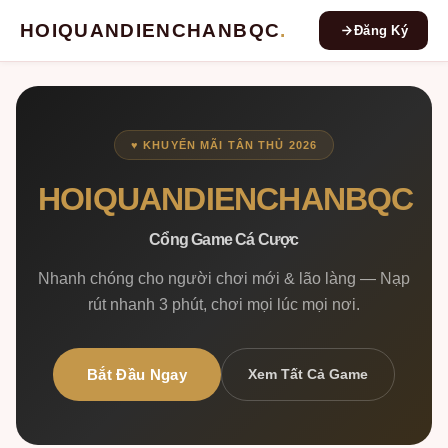
HOIQUANDIENCHANBQC
.
Đăng Ký
♥ KHUYẾN MÃI TÂN THỦ 2026
HOIQUANDIENCHANBQC
Cổng Game Cá Cược
Nhanh chóng cho người chơi mới & lão làng — Nạp
rút nhanh 3 phút, chơi mọi lúc mọi nơi.
Bắt Đầu Ngay
Xem Tất Cả Game