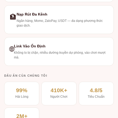
Nạp Rút Đa Kênh
🏦
Ngân hàng, Momo, ZaloPay, USDT — đa dạng phương thức
giao dịch.
Link Vào Ổn Định
🌐
Không lo bị chặn, nhiều đường truyền dự phòng, vào chơi mượt
mà.
DẤU ẤN CỦA CHÚNG TÔI
99%
410K+
4.8/5
Hài Lòng
Người Chơi
Tiêu Chuẩn
2M+