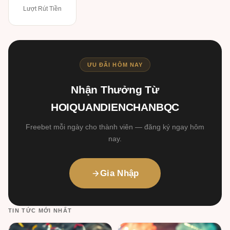
Lượt Rút Tiền
ƯU ĐÃI HÔM NAY
Nhận Thưởng Từ
HOIQUANDIENCHANBQC
Freebet mỗi ngày cho thành viên — đăng ký ngay hôm
nay.
Gia Nhập
TIN TỨC MỚI NHẤT