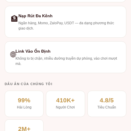
Nạp Rút Đa Kênh
🏦
Ngân hàng, Momo, ZaloPay, USDT — đa dạng phương thức
giao dịch.
Link Vào Ổn Định
🌐
Không lo bị chặn, nhiều đường truyền dự phòng, vào chơi mượt
mà.
DẤU ẤN CỦA CHÚNG TÔI
99%
410K+
4.8/5
Hài Lòng
Người Chơi
Tiêu Chuẩn
2M+