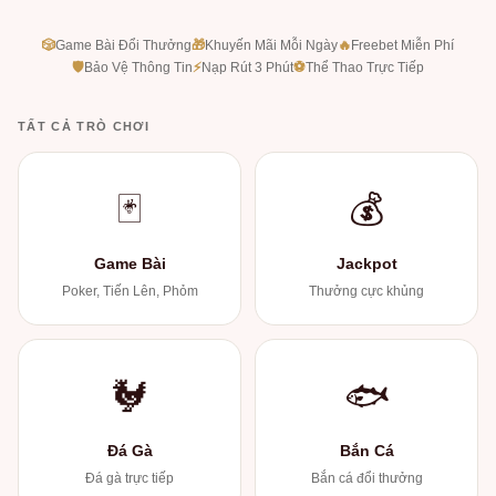
🎲
Game Bài Đổi Thưởng
🎁
Khuyến Mãi Mỗi Ngày
🔥
Freebet Miễn Phí
🛡
Bảo Vệ Thông Tin
⚡
Nạp Rút 3 Phút
⚽
Thể Thao Trực Tiếp
TẤT CẢ TRÒ CHƠI
🃏
💰
Game Bài
Jackpot
Poker, Tiến Lên, Phỏm
Thưởng cực khủng
🐓
🐟
Đá Gà
Bắn Cá
Đá gà trực tiếp
Bắn cá đổi thưởng