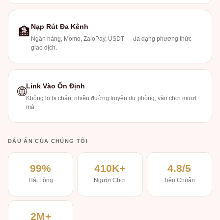
Nạp Rút Đa Kênh
🏦
Ngân hàng, Momo, ZaloPay, USDT — đa dạng phương thức
giao dịch.
Link Vào Ổn Định
🌐
Không lo bị chặn, nhiều đường truyền dự phòng, vào chơi mượt
mà.
DẤU ẤN CỦA CHÚNG TÔI
99%
410K+
4.8/5
Hài Lòng
Người Chơi
Tiêu Chuẩn
2M+