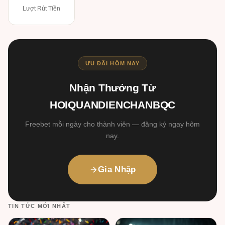
Lượt Rút Tiền
ƯU ĐÃI HÔM NAY
Nhận Thưởng Từ
HOIQUANDIENCHANBQC
Freebet mỗi ngày cho thành viên — đăng ký ngay hôm
nay.
Gia Nhập
TIN TỨC MỚI NHẤT