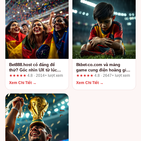
Bet888.host có đáng để
8kbet-co.com và mảng
thử? Góc nhìn UX từ lúc
game cung điện hoàng gia:
truy cập đến khi chơi mini
Ba phát hiện quan trọng
★★★★★
4.8 · 2014+ lượt xem
★★★★★
4.8 · 2647+ lượt xem
game
trước khi bạn quyết định
Xem Chi Tiết →
Xem Chi Tiết →
tham gia