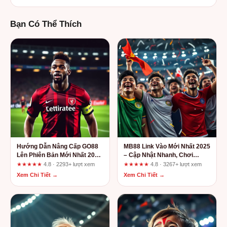
Bạn Có Thể Thích
Hướng Dẫn Nâng Cấp GO88
MB88 Link Vào Mới Nhất 2025
Lên Phiên Bản Mới Nhất 2024
– Cập Nhật Nhanh, Chơi
- Nhanh, An Toàn, Trơn Tru
Game Không Lo Gián Đoạn
★★★★★
4.8 · 2293+ lượt xem
★★★★★
4.8 · 3267+ lượt xem
Xem Chi Tiết →
Xem Chi Tiết →