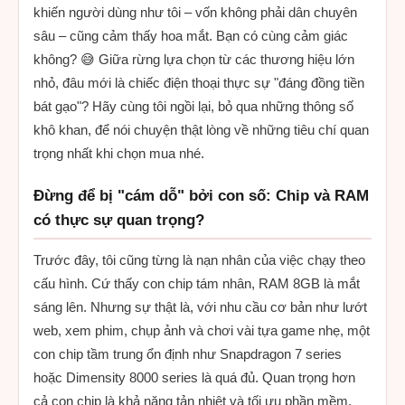
khiến người dùng như tôi – vốn không phải dân chuyên
sâu – cũng cảm thấy hoa mắt. Bạn có cùng cảm giác
không? 😅 Giữa rừng lựa chọn từ các thương hiệu lớn
nhỏ, đâu mới là chiếc điện thoại thực sự "đáng đồng tiền
bát gạo"? Hãy cùng tôi ngồi lại, bỏ qua những thông số
khô khan, để nói chuyện thật lòng về những tiêu chí quan
trọng nhất khi chọn mua nhé.
Đừng để bị "cám dỗ" bởi con số: Chip và RAM
có thực sự quan trọng?
Trước đây, tôi cũng từng là nạn nhân của việc chạy theo
cấu hình. Cứ thấy con chip tám nhân, RAM 8GB là mắt
sáng lên. Nhưng sự thật là, với nhu cầu cơ bản như lướt
web, xem phim, chụp ảnh và chơi vài tựa game nhẹ, một
con chip tầm trung ổn định như Snapdragon 7 series
hoặc Dimensity 8000 series là quá đủ. Quan trọng hơn
cả con chip là khả năng tản nhiệt và tối ưu phần mềm.