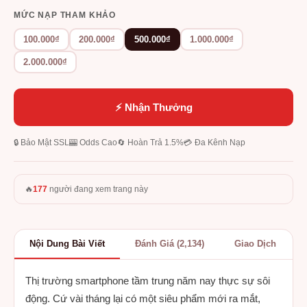
MỨC NẠP THAM KHẢO
100.000₫
200.000₫
500.000₫
1.000.000₫
2.000.000₫
⚡ Nhận Thưởng
🔒 Bảo Mật SSL
🎰 Odds Cao
🔄 Hoàn Trả 1.5%
💳 Đa Kênh Nạp
🔥
177
người đang xem trang này
Nội Dung Bài Viết
Đánh Giá (2,134)
Giao Dịch
Thị trường smartphone tầm trung năm nay thực sự sôi
động. Cứ vài tháng lại có một siêu phẩm mới ra mắt,