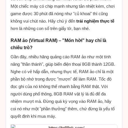
Một chiếc máy có chip mạnh nhưng tản nhiệt kém, chơi
game được 30 phút đã nóng như "củ khoai" thì cũng
không vui chút nào. Hãy chú ý đến
trải nghiệm thực tế
hơn là những con số trên giấy tờ, bạn nhé.
RAM ảo (Virtual RAM) – "Món hời" hay chỉ là
chiêu trò?
Gần đây, nhiều hãng quảng cáo RAM ảo như một tính
năng "thần thánh", giúp biến điện thoại 8GB thành 12GB.
Nghe có vẻ hấp dẫn, nhưng thực tế, RAM ảo chỉ là một
phần bộ nhớ trong được "mượn" để làm RAM. Tốc độ
đọc ghi của nó không thể nhanh bằng RAM thật. Với
người dùng phổ thông, 8GB RAM vật lý là đủ để đa
nhiệm mượt mà. Đừng quá kỳ vọng vào RAM ảo, hãy
coi nó như một "phần thưởng" thêm, chứ đừng là yếu tố
quyết định khi mua máy.