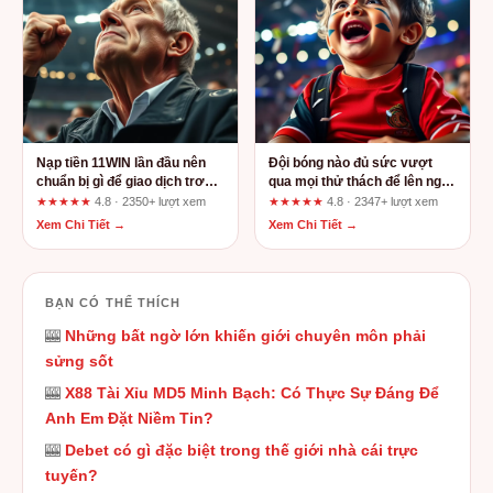
Nạp tiền 11WIN lần đầu nên
Đội bóng nào đủ sức vượt
chuẩn bị gì để giao dịch trơn
qua mọi thử thách để lên ngôi
tru
vô địch?
★★★★★
4.8 · 2350+ lượt xem
★★★★★
4.8 · 2347+ lượt xem
Xem Chi Tiết →
Xem Chi Tiết →
BẠN CÓ THỂ THÍCH
🎰
Những bất ngờ lớn khiến giới chuyên môn phải
sửng sốt
🎰
X88 Tài Xỉu MD5 Minh Bạch: Có Thực Sự Đáng Để
Anh Em Đặt Niềm Tin?
🎰
Debet có gì đặc biệt trong thế giới nhà cái trực
tuyến?