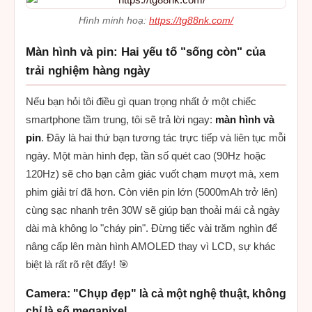
Hình minh hoạ:
https://tg88nk.com/
Màn hình và pin: Hai yếu tố "sống còn" của
trải nghiệm hàng ngày
Nếu bạn hỏi tôi điều gì quan trọng nhất ở một chiếc
smartphone tầm trung, tôi sẽ trả lời ngay:
màn hình và
pin
. Đây là hai thứ bạn tương tác trực tiếp và liên tục mỗi
ngày. Một màn hình đẹp, tần số quét cao (90Hz hoặc
120Hz) sẽ cho bạn cảm giác vuốt chạm mượt mà, xem
phim giải trí đã hơn. Còn viên pin lớn (5000mAh trở lên)
cùng sạc nhanh trên 30W sẽ giúp bạn thoải mái cả ngày
dài mà không lo "cháy pin". Đừng tiếc vài trăm nghìn để
nâng cấp lên màn hình AMOLED thay vì LCD, sự khác
biệt là rất rõ rệt đấy! 🎯
Camera: "Chụp đẹp" là cả một nghệ thuật, không
chỉ là số megapixel