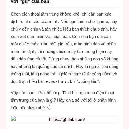
với "gu" của bạn
Chọn điện thoại tầm trung không khó, chỉ cần bạn xác
định rõ nhu cầu của mình. Nếu bạn thích chơi game, hãy
chú ý đến chip và tản nhiệt. Nếu bạn thích chụp ảnh, hãy
xem xét cảm biến và thuật toán. Còn nếu bạn chỉ cần
một chiếc máy "trâu bò", pin trâu, màn hình đẹp và phần
mềm ổn định, thì những chiếc máy tầm trung hiện nay
đều đáp ứng rất tốt. Đừng chạy theo những con số khủng
hay những lời quảng cáo có cánh. Hãy là người tiêu dùng
thông thái, lắng nghe trải nghiệm thực tế từ cộng đồng và
đọc thật nhiều bài review trước khi "xuống tiền".
Vậy còn bạn, tiêu chí hàng đầu khi chọn mua điện thoại
tầm trung của bạn là gì? Hãy chia sẻ với tôi ở phần bình
luận bên dưới nhé! 👇