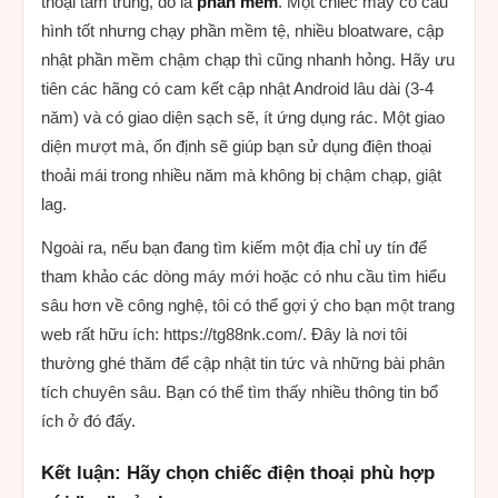
thoại tầm trung, đó là
phần mềm
. Một chiếc máy có cấu
hình tốt nhưng chạy phần mềm tệ, nhiều bloatware, cập
nhật phần mềm chậm chạp thì cũng nhanh hỏng. Hãy ưu
tiên các hãng có cam kết cập nhật Android lâu dài (3-4
năm) và có giao diện sạch sẽ, ít ứng dụng rác. Một giao
diện mượt mà, ổn định sẽ giúp bạn sử dụng điện thoại
thoải mái trong nhiều năm mà không bị chậm chạp, giật
lag.
Ngoài ra, nếu bạn đang tìm kiếm một địa chỉ uy tín để
tham khảo các dòng máy mới hoặc có nhu cầu tìm hiểu
sâu hơn về công nghệ, tôi có thể gợi ý cho bạn một trang
web rất hữu ích: https://tg88nk.com/. Đây là nơi tôi
thường ghé thăm để cập nhật tin tức và những bài phân
tích chuyên sâu. Bạn có thể tìm thấy nhiều thông tin bổ
ích ở đó đấy.
Kết luận: Hãy chọn chiếc điện thoại phù hợp