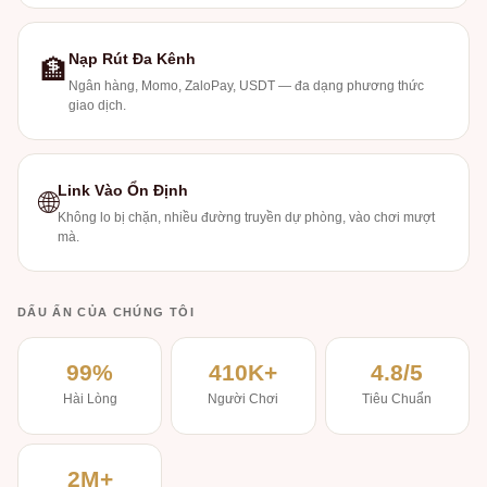
Nạp Rút Đa Kênh
🏦
Ngân hàng, Momo, ZaloPay, USDT — đa dạng phương thức
giao dịch.
Link Vào Ổn Định
🌐
Không lo bị chặn, nhiều đường truyền dự phòng, vào chơi mượt
mà.
DẤU ẤN CỦA CHÚNG TÔI
99%
410K+
4.8/5
Hài Lòng
Người Chơi
Tiêu Chuẩn
2M+