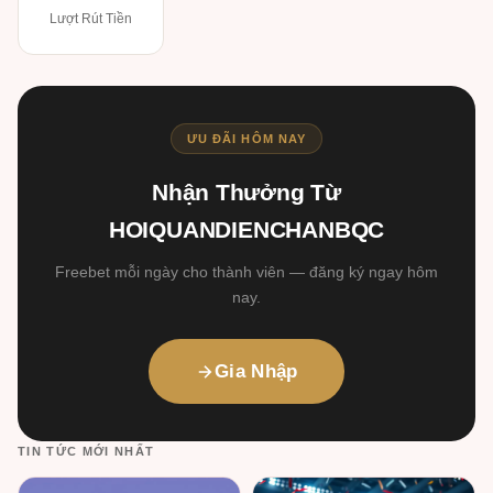
Lượt Rút Tiền
ƯU ĐÃI HÔM NAY
Nhận Thưởng Từ
HOIQUANDIENCHANBQC
Freebet mỗi ngày cho thành viên — đăng ký ngay hôm
nay.
Gia Nhập
TIN TỨC MỚI NHẤT