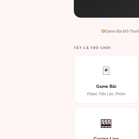
🎲
Game Bài Đổi Thư
TẤT CẢ TRÒ CHƠI
🃏
Game Bài
Poker, Tiến Lên, Phỏm
🎰
Casino Live