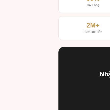
Hài Lòng
2M+
Lượt Rút Tiền
Nh