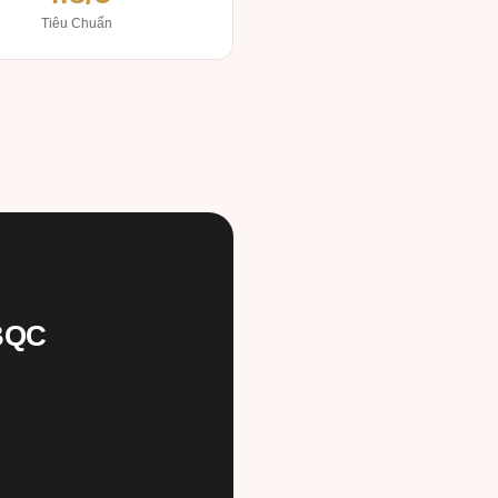
Tiêu Chuẩn
BQC