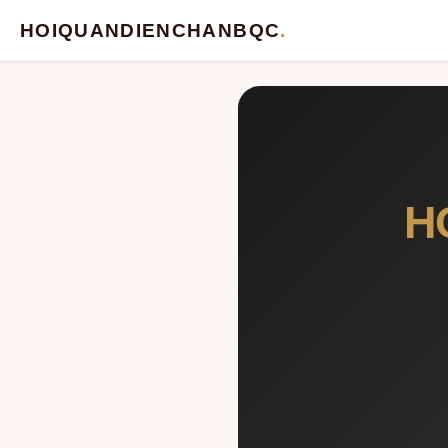
HOIQUANDIENCHANBQC
.
H