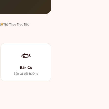
t
⚽
Thể Thao Trực Tiếp
🐟
Bắn Cá
Bắn cá đổi thưởng