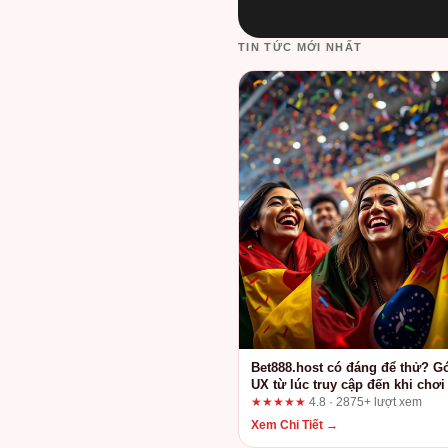
TIN TỨC MỚI NHẤT
Bet888.host có đáng để thử? G
UX từ lúc truy cập đến khi chơi
game
★★★★★
4.8 · 2875+ lượt xem
Xem Chi Tiết →