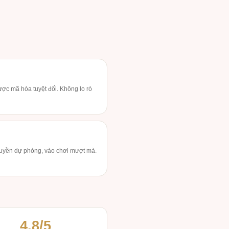
ược mã hóa tuyệt đối. Không lo rò
ruyền dự phòng, vào chơi mượt mà.
4.8/5