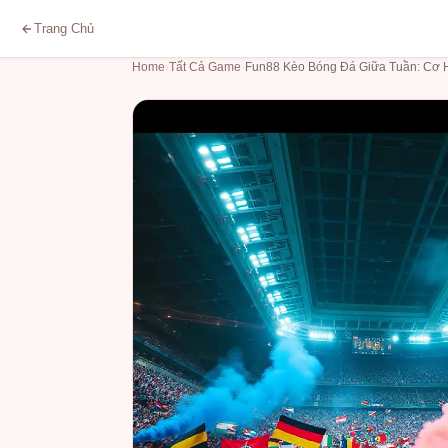
Trang Chủ
Home
›
Tất Cả Game
›
Fun88 Kèo Bóng Đá Giữa Tuần: Cơ 