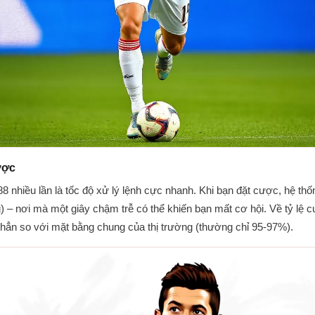
ược
88 nhiều lần là tốc độ xử lý lệnh cực nhanh. Khi bạn đặt cược, hệ th
g) – nơi mà một giây chậm trễ có thể khiến bạn mất cơ hội. Về tỷ l
hẳn so với mặt bằng chung của thị trường (thường chỉ 95-97%).