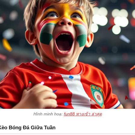
Hình minh hoạ:
fun88 ทางเข้า ล่าสุด
 Kèo Bóng Đá Giữa Tuần