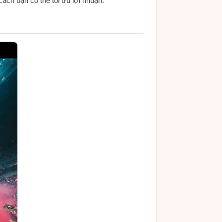
ách bạn có thể tối ưu lợi nhuận.