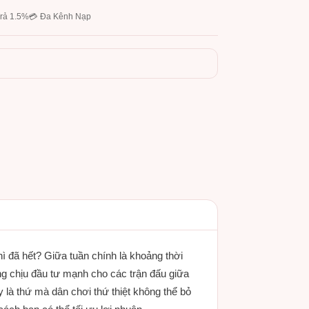
rả 1.5%
💳 Đa Kênh Nạp
hì đã hết? Giữa tuần chính là khoảng thời
ng chịu đầu tư mạnh cho các trận đấu giữa
 là thứ mà dân chơi thứ thiệt không thể bỏ