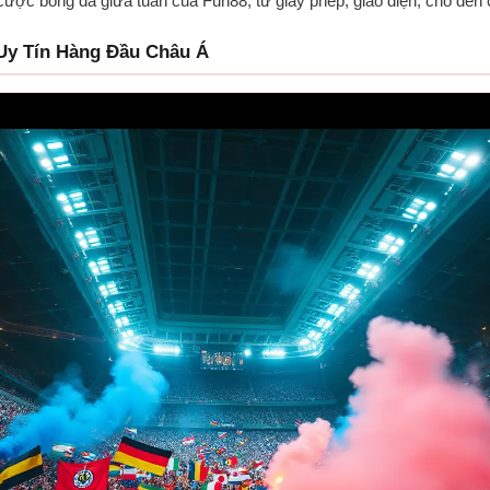
cược bóng đá giữa tuần của Fun88, từ giấy phép, giao diện, cho đến c
Uy Tín Hàng Đầu Châu Á