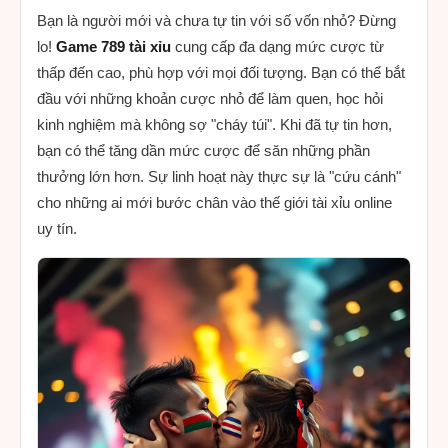
Bạn là người mới và chưa tự tin với số vốn nhỏ? Đừng
lo!
Game 789 tài xỉu
cung cấp đa dạng mức cược từ
thấp đến cao, phù hợp với mọi đối tượng. Bạn có thể bắt
đầu với những khoản cược nhỏ để làm quen, học hỏi
kinh nghiệm mà không sợ "cháy túi". Khi đã tự tin hơn,
bạn có thể tăng dần mức cược để săn những phần
thưởng lớn hơn. Sự linh hoạt này thực sự là "cứu cánh"
cho những ai mới bước chân vào thế giới tài xỉu online
uy tín.