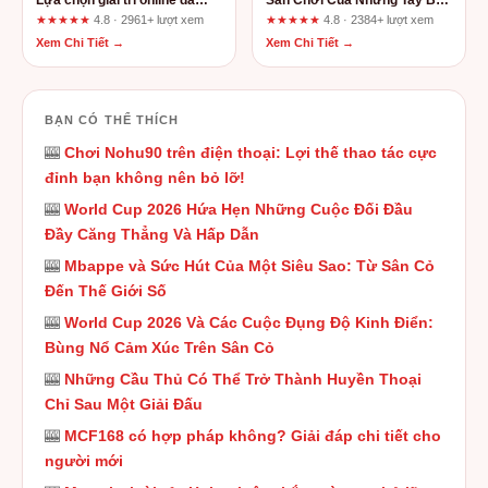
Lựa chọn giải trí online đa
Sân Chơi Của Những Tay Bài
dạng cho mọi game thủ
Thực Thụ
★★★★★
4.8 · 2961+ lượt xem
★★★★★
4.8 · 2384+ lượt xem
Xem Chi Tiết →
Xem Chi Tiết →
BẠN CÓ THỂ THÍCH
🎰
Chơi Nohu90 trên điện thoại: Lợi thế thao tác cực
đỉnh bạn không nên bỏ lỡ!
🎰
World Cup 2026 Hứa Hẹn Những Cuộc Đối Đầu
Đầy Căng Thẳng Và Hấp Dẫn
🎰
Mbappe và Sức Hút Của Một Siêu Sao: Từ Sân Cỏ
Đến Thế Giới Số
🎰
World Cup 2026 Và Các Cuộc Đụng Độ Kinh Điển:
Bùng Nổ Cảm Xúc Trên Sân Cỏ
🎰
Những Cầu Thủ Có Thể Trở Thành Huyền Thoại
Chỉ Sau Một Giải Đấu
🎰
MCF168 có hợp pháp không? Giải đáp chi tiết cho
người mới