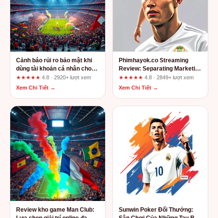
Cảnh báo rủi ro bảo mật khi
Phimhayok.co Streaming
dùng tài khoản cá nhân cho
Review: Separating Marketing
Tài Xỉu
Claims From Actual Viewing
★★★★★
4.8 · 2920+ lượt xem
★★★★★
4.8 · 2849+ lượt xem
Experience
Xem Chi Tiết →
Xem Chi Tiết →
Review kho game Man Club:
Sunwin Poker Đổi Thưởng: