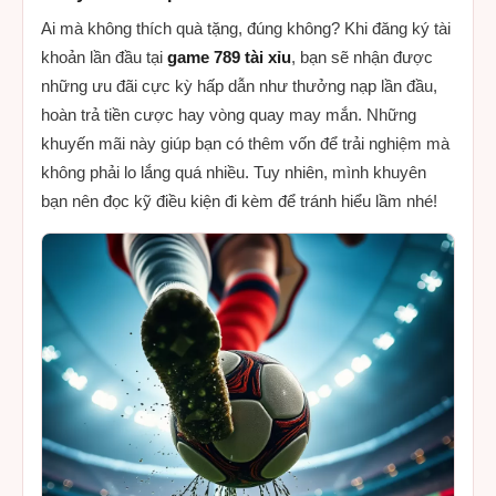
Ai mà không thích quà tặng, đúng không? Khi đăng ký tài
khoản lần đầu tại
game 789 tài xỉu
, bạn sẽ nhận được
những ưu đãi cực kỳ hấp dẫn như thưởng nạp lần đầu,
hoàn trả tiền cược hay vòng quay may mắn. Những
khuyến mãi này giúp bạn có thêm vốn để trải nghiệm mà
không phải lo lắng quá nhiều. Tuy nhiên, mình khuyên
bạn nên đọc kỹ điều kiện đi kèm để tránh hiểu lầm nhé!