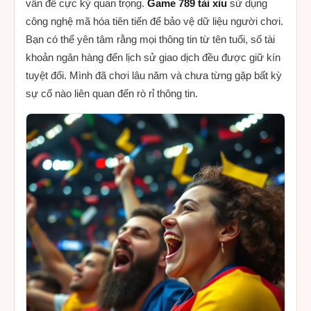
vấn đề cực kỳ quan trọng.
Game 789 tài xỉu
sử dụng
công nghệ mã hóa tiên tiến để bảo vệ dữ liệu người chơi.
Bạn có thể yên tâm rằng mọi thông tin từ tên tuổi, số tài
khoản ngân hàng đến lịch sử giao dịch đều được giữ kín
tuyệt đối. Mình đã chơi lâu năm và chưa từng gặp bất kỳ
sự cố nào liên quan đến rò rỉ thông tin.