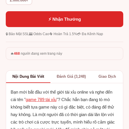
2.000.000₫
⚡ Nhận Thưởng
🔒 Bảo Mật SSL
🎰 Odds Cao
🔄 Hoàn Trả 1.5%
💳 Đa Kênh Nạp
🔥
468
người đang xem trang này
Nội Dung Bài Viết
Đánh Giá (3,248)
Giao Dịch
Bạn mới bắt đầu với thế giới tài xỉu online và nghe đến
cái tên "
game 789 tài xỉu
"? Chắc hẳn bạn đang tò mò
không biết tựa game này có gì đặc biệt, có đáng để thử
hay không. Là một người đã có thời gian dài lăn lộn với
các trò chơi cá cược trực tuyến, mình hiểu rõ cảm giác