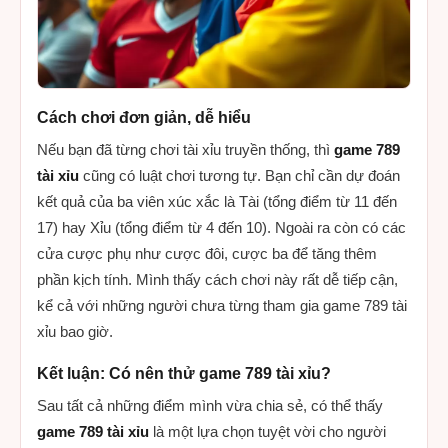
Cách chơi đơn giản, dễ hiểu
Nếu bạn đã từng chơi tài xỉu truyền thống, thì
game 789
tài xỉu
cũng có luật chơi tương tự. Bạn chỉ cần dự đoán
kết quả của ba viên xúc xắc là Tài (tổng điểm từ 11 đến
17) hay Xỉu (tổng điểm từ 4 đến 10). Ngoài ra còn có các
cửa cược phụ như cược đôi, cược ba để tăng thêm
phần kịch tính. Mình thấy cách chơi này rất dễ tiếp cận,
kể cả với những người chưa từng tham gia game 789 tài
xỉu bao giờ.
Kết luận: Có nên thử game 789 tài xỉu?
Sau tất cả những điểm mình vừa chia sẻ, có thể thấy
game 789 tài xỉu
là một lựa chọn tuyệt vời cho người