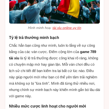
Hình minh hoạ:
tài xỉu online uy tín
Tỷ lệ trả thưởng minh bạch
Chắc hẳn bạn cũng như mình, luôn lo lắng về sự công
bằng của các ván cược. Điểm cộng lớn của
game 789
tài xỉu
là tỷ lệ trả thưởng được công khai rõ ràng, không
có chuyện mập mờ hay gian lận. Mỗi ván chơi đều có
lịch sử chi tiết để bạn kiểm tra lại bất cứ lúc nào. Điều
này giúp người mới như bạn có thể yên tâm trải nghiệm
mà không sợ bị "lừa tình". Mình đã từng thử nhiều nơi,
nhưng chính sự minh bạch này khiến mình gắn bó lâu dài
với game này.
Nhiều mức cược linh hoạt cho người mới