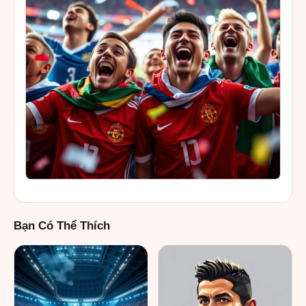
Bạn Có Thể Thích