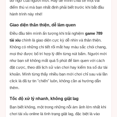
bỡ ngỡ của người mới. Hãy để mình chia sẻ một vài
điểm thú vị mà bạn nhất định phải biết trước khi bắt đầu
hành trình này nhé!
Giao diện thân thiện, dễ làm quen
Điều đầu tiên mình ấn tượng khi trải nghiệm
game 789
tài xỉu
chính là giao diện cực kỳ dễ nhìn và thân thiện.
Không có những chi tiết rối mắt hay màu sắc chói chang,
mọi thứ được bố trí hợp lý đến từng nút bấm. Người mới
như bạn sẽ không mất quá 5 phút để làm quen với cách
đặt cược, theo dõi lịch sử ván chơi hay kiểm tra số dư tài
khoản. Mình từng thấy nhiều bạn mới chơi chỉ sau vài lần
click là đã tự tin "chiến" luôn, không cần ai hướng dẫn
thêm.
Tốc độ xử lý nhanh, không giật lag
Bạn biết không, một trong những nỗi ám ảnh lớn nhất khi
chơi tài xỉu online là tình trạng giật lag, đặc biệt là vào