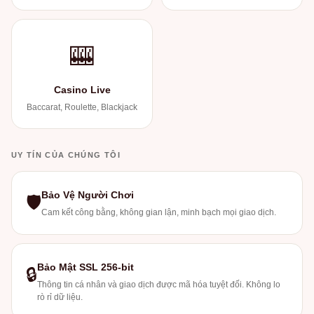
🎰
Casino Live
Baccarat, Roulette, Blackjack
UY TÍN CỦA CHÚNG TÔI
Bảo Vệ Người Chơi
🛡
Cam kết công bằng, không gian lận, minh bạch mọi giao dịch.
Bảo Mật SSL 256-bit
🔒
Thông tin cá nhân và giao dịch được mã hóa tuyệt đối. Không lo
rò rỉ dữ liệu.