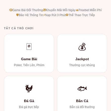
🎲
Game Bài Đổi Thưởng
🎁
Khuyến Mãi Mỗi Ngày
🔥
Freebet Miễn Phí
🛡
Bảo Vệ Thông Tin
⚡
Nạp Rút 3 Phút
⚽
Thể Thao Trực Tiếp
TẤT CẢ TRÒ CHƠI
🃏
💰
Game Bài
Jackpot
Poker, Tiến Lên, Phỏm
Thưởng cực khủng
🐓
🐟
Đá Gà
Bắn Cá
Đá gà trực tiếp
Bắn cá đổi thưởng