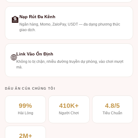
Nạp Rút Đa Kênh
🏦
Ngân hàng, Momo, ZaloPay, USDT — đa dạng phương thức
giao dịch.
Link Vào Ổn Định
🌐
Không lo bị chặn, nhiều đường truyền dự phòng, vào chơi mượt
mà.
DẤU ẤN CỦA CHÚNG TÔI
99%
410K+
4.8/5
Hài Lòng
Người Chơi
Tiêu Chuẩn
2M+