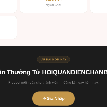
Người Chơi
ƯU ĐÃI HÔM NAY
ận Thưởng Từ HOIQUANDIENCHAN
Freebet mỗi ngày cho thành viên — đăng ký ngay hôm nay.
Gia Nhập