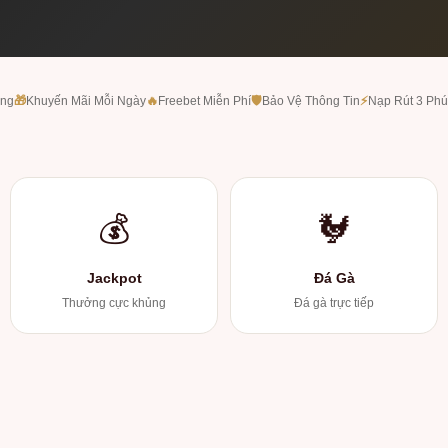
ởng
🎁
Khuyến Mãi Mỗi Ngày
🔥
Freebet Miễn Phí
🛡
Bảo Vệ Thông Tin
⚡
Nạp Rút 3 Phú
💰
🐓
Jackpot
Đá Gà
Thưởng cực khủng
Đá gà trực tiếp