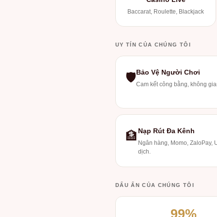
Baccarat, Roulette, Blackjack
UY TÍN CỦA CHÚNG TÔI
Bảo Vệ Người Chơi
🛡
Cam kết công bằng, không gian
Nạp Rút Đa Kênh
🏦
Ngân hàng, Momo, ZaloPay, 
dịch.
DẤU ẤN CỦA CHÚNG TÔI
99%