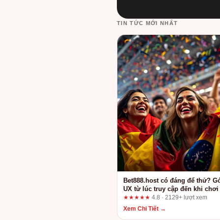
TIN TỨC MỚI NHẤT
Bet888.host có đáng để thử? G
UX từ lúc truy cập đến khi chơi
game
★★★★★
4.8 · 2129+ lượt xem
Xem Chi Tiết →