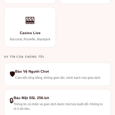
🎰
Casino Live
Baccarat, Roulette, Blackjack
UY TÍN CỦA CHÚNG TÔI
Bảo Vệ Người Chơi
🛡
Cam kết công bằng, không gian lận, minh bạch mọi giao dịch.
Bảo Mật SSL 256-bit
🔒
Thông tin cá nhân và giao dịch được mã hóa tuyệt đối. Không lo
rò rỉ dữ liệu.