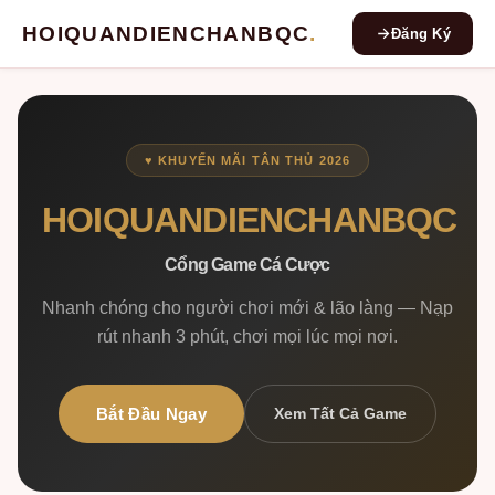
HOIQUANDIENCHANBQC
.
Đăng Ký
♥ KHUYẾN MÃI TÂN THỦ 2026
HOIQUANDIENCHANBQC
Cổng Game Cá Cược
Nhanh chóng cho người chơi mới & lão làng — Nạp
rút nhanh 3 phút, chơi mọi lúc mọi nơi.
Bắt Đầu Ngay
Xem Tất Cả Game