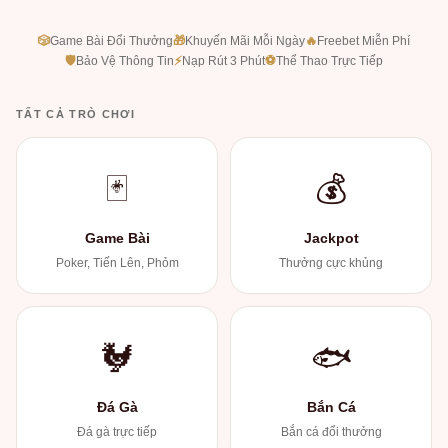
🎲
Game Bài Đổi Thưởng
🎁
Khuyến Mãi Mỗi Ngày
🔥
Freebet Miễn Phí
🛡
Bảo Vệ Thông Tin
⚡
Nạp Rút 3 Phút
⚽
Thể Thao Trực Tiếp
TẤT CẢ TRÒ CHƠI
🃏
💰
Game Bài
Jackpot
Poker, Tiến Lên, Phỏm
Thưởng cực khủng
🐓
🐟
Đá Gà
Bắn Cá
Đá gà trực tiếp
Bắn cá đổi thưởng