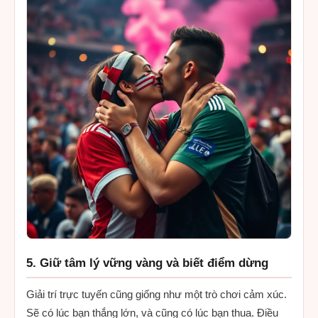
5. Giữ tâm lý vững vàng và biết điểm dừng
Giải trí trực tuyến cũng giống như một trò chơi cảm xúc.
Sẽ có lúc bạn thắng lớn, và cũng có lúc bạn thua. Điều