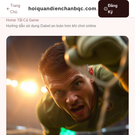
Trang
Đăng
hoiquandienchanbqc.com
.
Chủ
Ký
Home
›
Tất Cả Game
›
Hướng dẫn sử dụng Dabet an toàn hơn khi chơi online