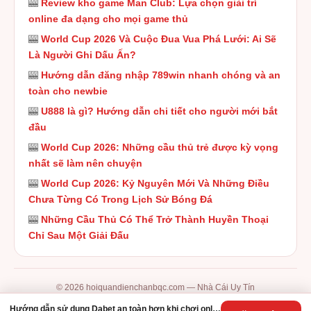
🎰
Review kho game Man Club: Lựa chọn giải trí
online đa dạng cho mọi game thủ
🎰
World Cup 2026 Và Cuộc Đua Vua Phá Lưới: Ai Sẽ
Là Người Ghi Dấu Ấn?
🎰
Hướng dẫn đăng nhập 789win nhanh chóng và an
toàn cho newbie
🎰
U888 là gì? Hướng dẫn chi tiết cho người mới bắt
đầu
🎰
World Cup 2026: Những cầu thủ trẻ được kỳ vọng
nhất sẽ làm nên chuyện
🎰
World Cup 2026: Kỷ Nguyên Mới Và Những Điều
Chưa Từng Có Trong Lịch Sử Bóng Đá
🎰
Những Cầu Thủ Có Thể Trở Thành Huyền Thoại
Chỉ Sau Một Giải Đấu
© 2026 hoiquandienchanbqc.com — Nhà Cái Uy Tín
Contact
·
Chính Sách Giao Dịch
·
Chính Sách Hoàn Trả
·
Chính Sách Bảo
Hướng dẫn sử dụng Dabet an toàn hơn khi chơi online