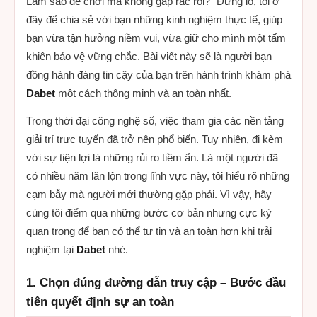
Làm sao để chơi mà không gặp rắc rối?" Đừng lo, tôi ở
đây để chia sẻ với bạn những kinh nghiệm thực tế, giúp
bạn vừa tận hưởng niềm vui, vừa giữ cho mình một tấm
khiên bảo vệ vững chắc. Bài viết này sẽ là người bạn
đồng hành đáng tin cậy của bạn trên hành trình khám phá
Dabet
một cách thông minh và an toàn nhất.
Trong thời đại công nghệ số, việc tham gia các nền tảng
giải trí trực tuyến đã trở nên phổ biến. Tuy nhiên, đi kèm
với sự tiện lợi là những rủi ro tiềm ẩn. Là một người đã
có nhiều năm lăn lộn trong lĩnh vực này, tôi hiểu rõ những
cạm bẫy mà người mới thường gặp phải. Vì vậy, hãy
cùng tôi điểm qua những bước cơ bản nhưng cực kỳ
quan trọng để bạn có thể tự tin và an toàn hơn khi trải
nghiệm tại
Dabet
nhé.
1. Chọn đúng đường dẫn truy cập – Bước đầu
tiên quyết định sự an toàn