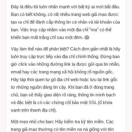
Đây là điều tôi luôn nhấn mạnh với bất kỳ ai mới bắt đầu.
Bạn có biết không, có rất nhiều trang web giả mạo được
tạo ra chỉ để đánh cắp thông tin cá nhân và tài khoản của
bạn. Việc truy cập nhầm vào một địa chỉ "ma" có thể
khiến bạn mất trắng chỉ sau một đêm. 😱
Vậy làm thế nào để phân biệt? Cách đơn giản nhất là hãy
luôn truy cập trực tiếp vào địa chỉ chính thống. Đừng bao
giờ click vào những đường link lạ được gửi qua tin nhắn,
email hay các trang mạng xã hội không rõ nguồn gốc.
Hãy tập thói quen tự gõ địa chỉ web hoặc lưu lại link gốc
từ những nguồn đáng tin cậy. Khi bạn đã ở đúng trang
chủ, bạn sẽ thấy giao diện rõ ràng, thông tin minh bạch
và đặc biệt là có các chứng chỉ bảo mật SSL (ổ khóa
xanh trên thanh địa chỉ).
Một mẹo nhỏ cho bạn: Hãy kiểm tra kỹ tên miền. Các
trang giả mạo thường có tên miền na ná giống với tên