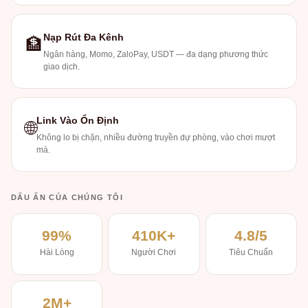
Nạp Rút Đa Kênh
🏦
Ngân hàng, Momo, ZaloPay, USDT — đa dạng phương thức
giao dịch.
Link Vào Ổn Định
🌐
Không lo bị chặn, nhiều đường truyền dự phòng, vào chơi mượt
mà.
DẤU ẤN CỦA CHÚNG TÔI
99%
410K+
4.8/5
Hài Lòng
Người Chơi
Tiêu Chuẩn
2M+