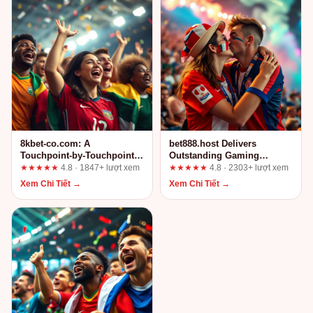
8kbet-co.com: A
bet888.host Delivers
Touchpoint-by-Touchpoint
Outstanding Gaming
Look at Whether the
Experiences — A
★★★★★
4.8 · 1847+ lượt xem
★★★★★
4.8 · 2303+ lượt xem
Experience Holds Up
Touchpoint-by-Touchpoint
Xem Chi Tiết →
Xem Chi Tiết →
Review