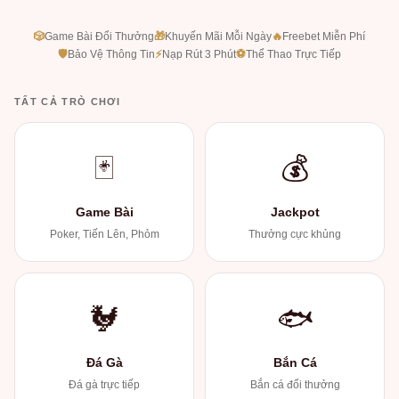
🎲
Game Bài Đổi Thưởng
🎁
Khuyến Mãi Mỗi Ngày
🔥
Freebet Miễn Phí
🛡
Bảo Vệ Thông Tin
⚡
Nạp Rút 3 Phút
⚽
Thể Thao Trực Tiếp
TẤT CẢ TRÒ CHƠI
🃏
💰
Game Bài
Jackpot
Poker, Tiến Lên, Phỏm
Thưởng cực khủng
🐓
🐟
Đá Gà
Bắn Cá
Đá gà trực tiếp
Bắn cá đổi thưởng