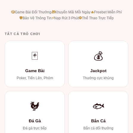
🎲
Game Bài Đổi Thưởng
🎁
Khuyến Mãi Mỗi Ngày
🔥
Freebet Miễn Phí
🛡
Bảo Vệ Thông Tin
⚡
Nạp Rút 3 Phút
⚽
Thể Thao Trực Tiếp
TẤT CẢ TRÒ CHƠI
🃏
💰
Game Bài
Jackpot
Poker, Tiến Lên, Phỏm
Thưởng cực khủng
🐓
🐟
Đá Gà
Bắn Cá
Đá gà trực tiếp
Bắn cá đổi thưởng