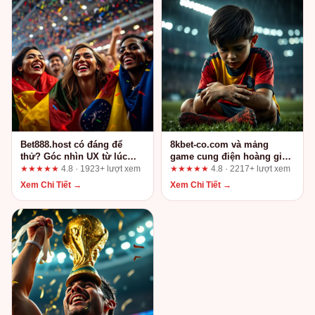
Bet888.host có đáng để
8kbet-co.com và mảng
thử? Góc nhìn UX từ lúc
game cung điện hoàng gia:
truy cập đến khi chơi mini
Ba phát hiện quan trọng
★★★★★
4.8 · 1923+ lượt xem
★★★★★
4.8 · 2217+ lượt xem
game
trước khi bạn quyết định
Xem Chi Tiết →
Xem Chi Tiết →
tham gia