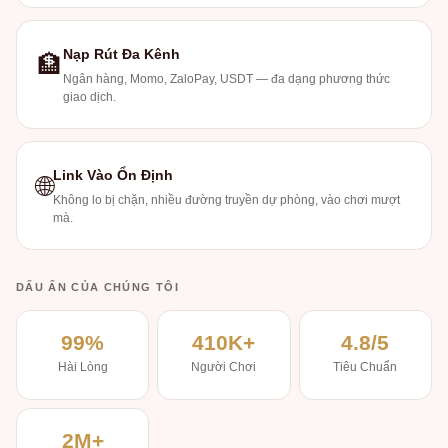
Nạp Rút Đa Kênh
🏦
Ngân hàng, Momo, ZaloPay, USDT — đa dạng phương thức
giao dịch.
Link Vào Ổn Định
🌐
Không lo bị chặn, nhiều đường truyền dự phòng, vào chơi mượt
mà.
DẤU ẤN CỦA CHÚNG TÔI
99%
410K+
4.8/5
Hài Lòng
Người Chơi
Tiêu Chuẩn
2M+