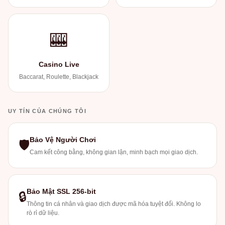
🎰
Casino Live
Baccarat, Roulette, Blackjack
UY TÍN CỦA CHÚNG TÔI
Bảo Vệ Người Chơi
🛡
Cam kết công bằng, không gian lận, minh bạch mọi giao dịch.
Bảo Mật SSL 256-bit
🔒
Thông tin cá nhân và giao dịch được mã hóa tuyệt đối. Không lo
rò rỉ dữ liệu.