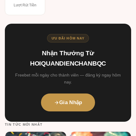
Lượt Rút Tiền
ƯU ĐÃI HÔM NAY
Nhận Thưởng Từ
HOIQUANDIENCHANBQC
Freebet mỗi ngày cho thành viên — đăng ký ngay hôm
nay.
Gia Nhập
TIN TỨC MỚI NHẤT