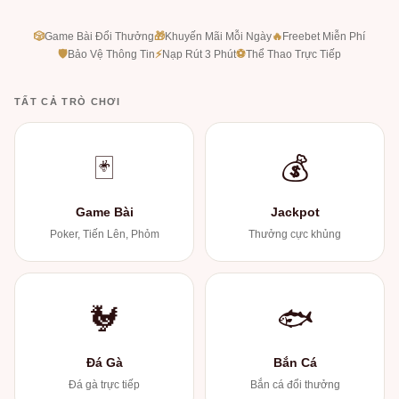
🎲
Game Bài Đổi Thưởng
🎁
Khuyến Mãi Mỗi Ngày
🔥
Freebet Miễn Phí
🛡
Bảo Vệ Thông Tin
⚡
Nạp Rút 3 Phút
⚽
Thể Thao Trực Tiếp
TẤT CẢ TRÒ CHƠI
🃏
💰
Game Bài
Jackpot
Poker, Tiến Lên, Phỏm
Thưởng cực khủng
🐓
🐟
Đá Gà
Bắn Cá
Đá gà trực tiếp
Bắn cá đổi thưởng