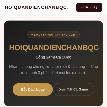
HOIQUANDIENCHANBQC
.
Đăng Ký
♥ KHUYẾN MÃI TÂN THỦ 2026
HOIQUANDIENCHANBQC
Cổng Game Cá Cược
Nhanh chóng cho người chơi mới & lão làng — Nạp
rút nhanh 3 phút, chơi mọi lúc mọi nơi.
Bắt Đầu Ngay
Xem Tất Cả Game