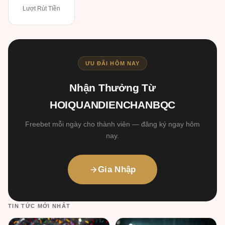
Lượt Rút Tiền
ƯU ĐÃI HÔM NAY
Nhận Thưởng Từ
HOIQUANDIENCHANBQC
Freebet mỗi ngày cho thành viên — đăng ký ngay hôm
nay.
Gia Nhập
TIN TỨC MỚI NHẤT