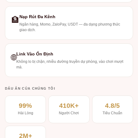
Nạp Rút Đa Kênh
🏦
Ngân hàng, Momo, ZaloPay, USDT — đa dạng phương thức
giao dịch.
Link Vào Ổn Định
🌐
Không lo bị chặn, nhiều đường truyền dự phòng, vào chơi mượt
mà.
DẤU ẤN CỦA CHÚNG TÔI
99%
410K+
4.8/5
Hài Lòng
Người Chơi
Tiêu Chuẩn
2M+