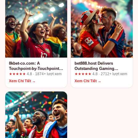
8kbet-co.com: A
bet888.host Delivers
Touchpoint-by-Touchpoint
Outstanding Gaming
Look at Whether the
Experiences — A
★★★★★
4.8 · 1874+ lượt xem
★★★★★
4.8 · 2712+ lượt xem
Experience Holds Up
Touchpoint-by-Touchpoint
Xem Chi Tiết →
Xem Chi Tiết →
Review