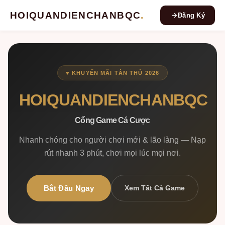
HOIQUANDIENCHANBQC
.
Đăng Ký
♥ KHUYẾN MÃI TÂN THỦ 2026
HOIQUANDIENCHANBQC
Cổng Game Cá Cược
Nhanh chóng cho người chơi mới & lão làng — Nạp
rút nhanh 3 phút, chơi mọi lúc mọi nơi.
Bắt Đầu Ngay
Xem Tất Cả Game