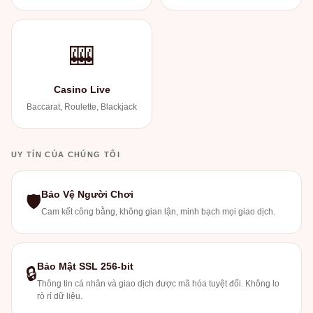
🎰
Casino Live
Baccarat, Roulette, Blackjack
UY TÍN CỦA CHÚNG TÔI
Bảo Vệ Người Chơi
🛡
Cam kết công bằng, không gian lận, minh bạch mọi giao dịch.
Bảo Mật SSL 256-bit
🔒
Thông tin cá nhân và giao dịch được mã hóa tuyệt đối. Không lo
rò rỉ dữ liệu.