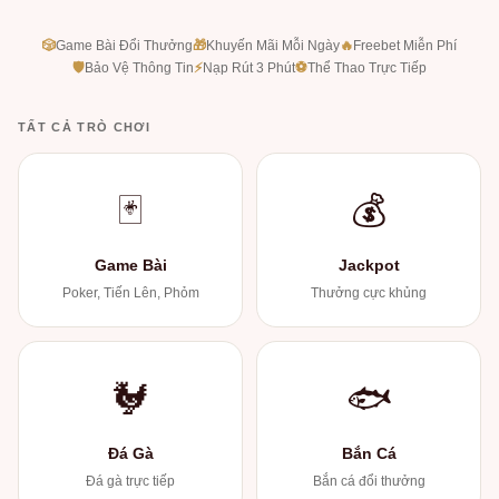
🎲
Game Bài Đổi Thưởng
🎁
Khuyến Mãi Mỗi Ngày
🔥
Freebet Miễn Phí
🛡
Bảo Vệ Thông Tin
⚡
Nạp Rút 3 Phút
⚽
Thể Thao Trực Tiếp
TẤT CẢ TRÒ CHƠI
🃏
💰
Game Bài
Jackpot
Poker, Tiến Lên, Phỏm
Thưởng cực khủng
🐓
🐟
Đá Gà
Bắn Cá
Đá gà trực tiếp
Bắn cá đổi thưởng