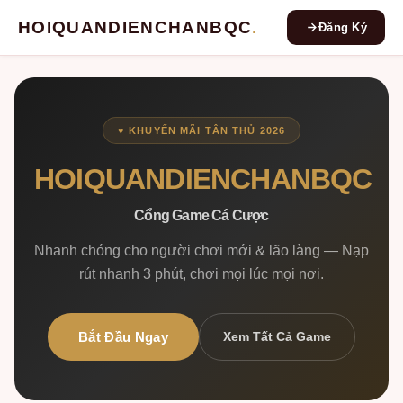
HOIQUANDIENCHANBQC
.
Đăng Ký
♥ KHUYẾN MÃI TÂN THỦ 2026
HOIQUANDIENCHANBQC
Cổng Game Cá Cược
Nhanh chóng cho người chơi mới & lão làng — Nạp
rút nhanh 3 phút, chơi mọi lúc mọi nơi.
Bắt Đầu Ngay
Xem Tất Cả Game