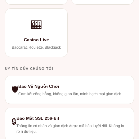
🎰
Casino Live
Baccarat, Roulette, Blackjack
UY TÍN CỦA CHÚNG TÔI
Bảo Vệ Người Chơi
🛡
Cam kết công bằng, không gian lận, minh bạch mọi giao dịch.
Bảo Mật SSL 256-bit
🔒
Thông tin cá nhân và giao dịch được mã hóa tuyệt đối. Không lo
rò rỉ dữ liệu.