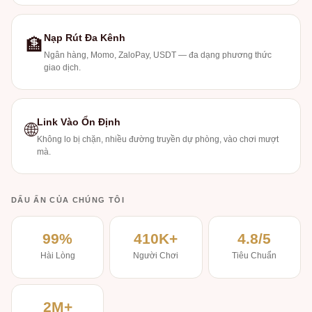
Nạp Rút Đa Kênh
🏦
Ngân hàng, Momo, ZaloPay, USDT — đa dạng phương thức
giao dịch.
Link Vào Ổn Định
🌐
Không lo bị chặn, nhiều đường truyền dự phòng, vào chơi mượt
mà.
DẤU ẤN CỦA CHÚNG TÔI
99%
410K+
4.8/5
Hài Lòng
Người Chơi
Tiêu Chuẩn
2M+