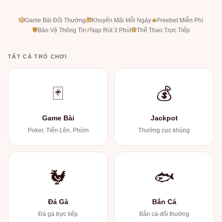
🎲
Game Bài Đổi Thưởng
🎁
Khuyến Mãi Mỗi Ngày
🔥
Freebet Miễn Phí
🛡
Bảo Vệ Thông Tin
⚡
Nạp Rút 3 Phút
⚽
Thể Thao Trực Tiếp
TẤT CẢ TRÒ CHƠI
🃏
💰
Game Bài
Jackpot
Poker, Tiến Lên, Phỏm
Thưởng cực khủng
🐓
🐟
Đá Gà
Bắn Cá
Đá gà trực tiếp
Bắn cá đổi thưởng