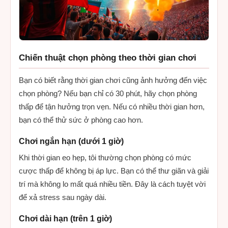
Chiến thuật chọn phòng theo thời gian chơi
Bạn có biết rằng thời gian chơi cũng ảnh hưởng đến việc
chọn phòng? Nếu bạn chỉ có 30 phút, hãy chọn phòng
thấp để tận hưởng trọn vẹn. Nếu có nhiều thời gian hơn,
bạn có thể thử sức ở phòng cao hơn.
Chơi ngắn hạn (dưới 1 giờ)
Khi thời gian eo hẹp, tôi thường chọn phòng có mức
cược thấp để không bị áp lực. Bạn có thể thư giãn và giải
trí mà không lo mất quá nhiều tiền. Đây là cách tuyệt vời
để xả stress sau ngày dài.
Chơi dài hạn (trên 1 giờ)