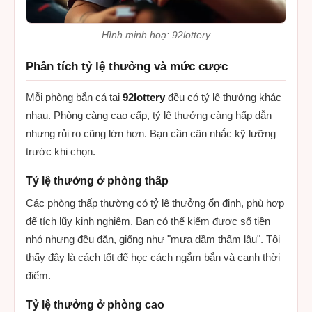
Hình minh hoạ: 92lottery
Phân tích tỷ lệ thưởng và mức cược
Mỗi phòng bắn cá tại
92lottery
đều có tỷ lệ thưởng khác
nhau. Phòng càng cao cấp, tỷ lệ thưởng càng hấp dẫn
nhưng rủi ro cũng lớn hơn. Bạn cần cân nhắc kỹ lưỡng
trước khi chọn.
Tỷ lệ thưởng ở phòng thấp
Các phòng thấp thường có tỷ lệ thưởng ổn định, phù hợp
để tích lũy kinh nghiệm. Bạn có thể kiếm được số tiền
nhỏ nhưng đều đặn, giống như "mưa dầm thấm lâu". Tôi
thấy đây là cách tốt để học cách ngắm bắn và canh thời
điểm.
Tỷ lệ thưởng ở phòng cao