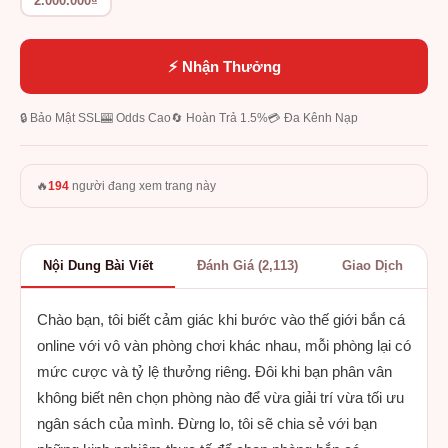
2.000.000₫
⚡ Nhận Thưởng
🔒 Bảo Mật SSL
🎰 Odds Cao
🔄 Hoàn Trả 1.5%
💳 Đa Kênh Nạp
🔥
194
người đang xem trang này
Nội Dung Bài Viết
Đánh Giá (2,113)
Giao Dịch
Chào bạn, tôi biết cảm giác khi bước vào thế giới bắn cá
online với vô vàn phòng chơi khác nhau, mỗi phòng lại có
mức cược và tỷ lệ thưởng riêng. Đôi khi bạn phân vân
không biết nên chọn phòng nào để vừa giải trí vừa tối ưu
ngân sách của mình. Đừng lo, tôi sẽ chia sẻ với bạn