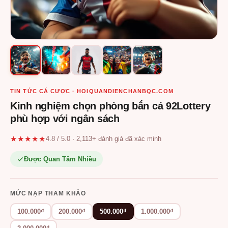
TIN TỨC CÁ CƯỢC · HOIQUANDIENCHANBQC.COM
Kinh nghiệm chọn phòng bắn cá 92Lottery
phù hợp với ngân sách
★★★★★
4.8 / 5.0 · 2,113+ đánh giá đã xác minh
Được Quan Tâm Nhiều
MỨC NẠP THAM KHẢO
100.000₫
200.000₫
500.000₫
1.000.000₫