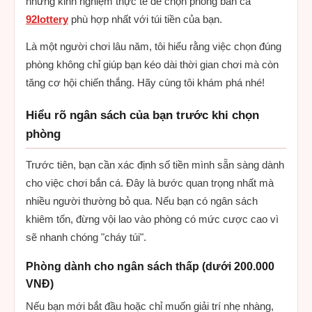
những kinh nghiệm thực tế để chọn phòng bắn cá
92lottery
phù hợp nhất với túi tiền của bạn.
Là một người chơi lâu năm, tôi hiểu rằng việc chọn đúng
phòng không chỉ giúp bạn kéo dài thời gian chơi mà còn
tăng cơ hội chiến thắng. Hãy cùng tôi khám phá nhé!
Hiểu rõ ngân sách của bạn trước khi chọn
phòng
Trước tiên, bạn cần xác định số tiền mình sẵn sàng dành
cho việc chơi bắn cá. Đây là bước quan trọng nhất mà
nhiều người thường bỏ qua. Nếu bạn có ngân sách
khiêm tốn, đừng vội lao vào phòng có mức cược cao vì
sẽ nhanh chóng "cháy túi".
Phòng dành cho ngân sách thấp (dưới 200.000
VNĐ)
Nếu bạn mới bắt đầu hoặc chỉ muốn giải trí nhẹ nhàng,