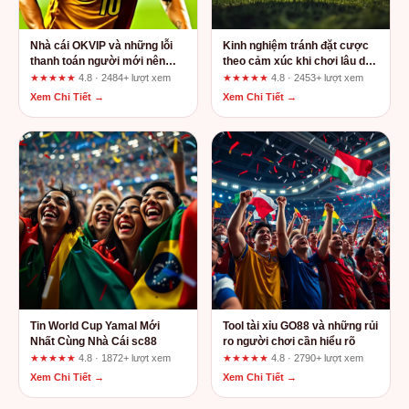
Nhà cái OKVIP và những lỗi
Kinh nghiệm tránh đặt cược
thanh toán người mới nên
theo cảm xúc khi chơi lâu dài
biết
tại Zowin
★★★★★
4.8 · 2484+ lượt xem
★★★★★
4.8 · 2453+ lượt xem
Xem Chi Tiết →
Xem Chi Tiết →
Tin World Cup Yamal Mới
Tool tài xỉu GO88 và những rủi
Nhất Cùng Nhà Cái sc88
ro người chơi cần hiểu rõ
★★★★★
4.8 · 1872+ lượt xem
★★★★★
4.8 · 2790+ lượt xem
Xem Chi Tiết →
Xem Chi Tiết →