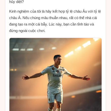
hủy diệt?
Kinh nghiệm của tôi là hãy kết hợp tỷ lệ châu Âu với tỷ lệ
châu Á. Nếu chúng mâu thuẫn nhau, rất có thể nhà cái
đang tạo ra một cái bẫy. Lúc này, bạn cần tỉnh táo và
đứng ngoài cuộc chơi.