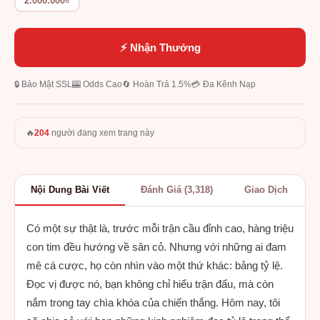
2.000.000₫
⚡ Nhận Thưởng
🔒 Bảo Mật SSL
🎰 Odds Cao
🔄 Hoàn Trả 1.5%
💳 Đa Kênh Nạp
🔥
204
người đang xem trang này
Nội Dung Bài Viết
Đánh Giá (3,318)
Giao Dịch
Có một sự thật là, trước mỗi trận cầu đỉnh cao, hàng triệu
con tim đều hướng về sân cỏ. Nhưng với những ai đam
mê cá cược, họ còn nhìn vào một thứ khác: bảng tỷ lệ.
Đọc vị được nó, bạn không chỉ hiểu trận đấu, mà còn
nắm trong tay chìa khóa của chiến thắng. Hôm nay, tôi