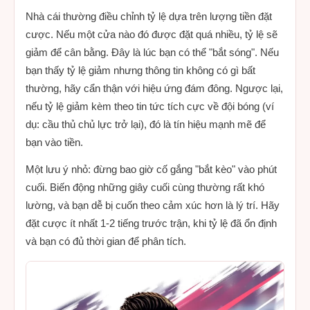
Nhà cái thường điều chỉnh tỷ lệ dựa trên lượng tiền đặt
cược. Nếu một cửa nào đó được đặt quá nhiều, tỷ lệ sẽ
giảm để cân bằng. Đây là lúc bạn có thể "bắt sóng". Nếu
bạn thấy tỷ lệ giảm nhưng thông tin không có gì bất
thường, hãy cẩn thận với hiệu ứng đám đông. Ngược lại,
nếu tỷ lệ giảm kèm theo tin tức tích cực về đội bóng (ví
dụ: cầu thủ chủ lực trở lại), đó là tín hiệu mạnh mẽ để
bạn vào tiền.
Một lưu ý nhỏ: đừng bao giờ cố gắng "bắt kèo" vào phút
cuối. Biến động những giây cuối cùng thường rất khó
lường, và bạn dễ bị cuốn theo cảm xúc hơn là lý trí. Hãy
đặt cược ít nhất 1-2 tiếng trước trận, khi tỷ lệ đã ổn định
và bạn có đủ thời gian để phân tích.