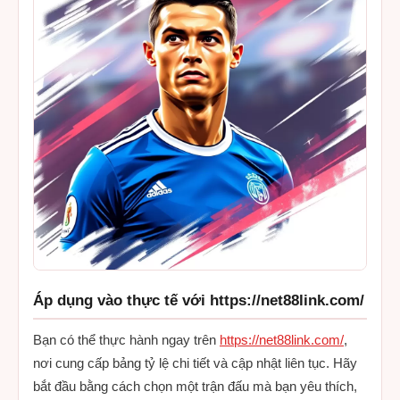
Áp dụng vào thực tế với https://net88link.com/
Bạn có thể thực hành ngay trên
https://net88link.com/
,
nơi cung cấp bảng tỷ lệ chi tiết và cập nhật liên tục. Hãy
bắt đầu bằng cách chọn một trận đấu mà bạn yêu thích,