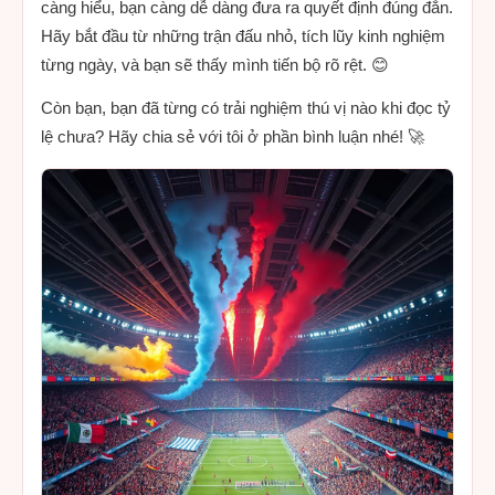
càng hiểu, bạn càng dễ dàng đưa ra quyết định đúng đắn.
Hãy bắt đầu từ những trận đấu nhỏ, tích lũy kinh nghiệm
từng ngày, và bạn sẽ thấy mình tiến bộ rõ rệt. 😊
Còn bạn, bạn đã từng có trải nghiệm thú vị nào khi đọc tỷ
lệ chưa? Hãy chia sẻ với tôi ở phần bình luận nhé! 🚀