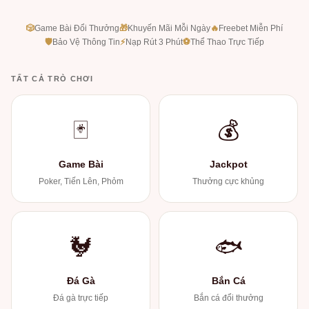
🎲
Game Bài Đổi Thưởng
🎁
Khuyến Mãi Mỗi Ngày
🔥
Freebet Miễn Phí
🛡
Bảo Vệ Thông Tin
⚡
Nạp Rút 3 Phút
⚽
Thể Thao Trực Tiếp
TẤT CẢ TRÒ CHƠI
🃏
💰
Game Bài
Jackpot
Poker, Tiến Lên, Phỏm
Thưởng cực khủng
🐓
🐟
Đá Gà
Bắn Cá
Đá gà trực tiếp
Bắn cá đổi thưởng