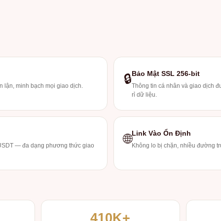
Bảo Mật SSL 256-bit
🔒
 lận, minh bạch mọi giao dịch.
Thông tin cá nhân và giao dịch đ
rỉ dữ liệu.
Link Vào Ổn Định
🌐
USDT — đa dạng phương thức giao
Không lo bị chặn, nhiều đường t
410K+