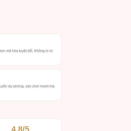
ược mã hóa tuyệt đối. Không lo rò
ruyền dự phòng, vào chơi mượt mà.
4.8/5