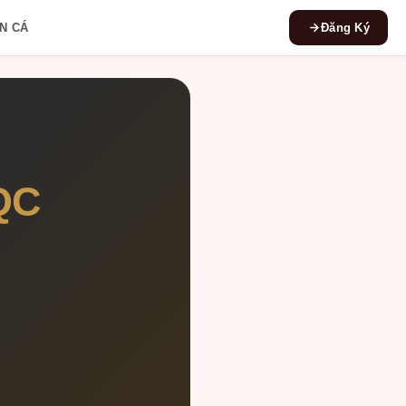
N CÁ
Đăng Ký
QC