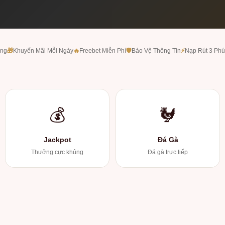
ởng
🎁
Khuyến Mãi Mỗi Ngày
🔥
Freebet Miễn Phí
🛡
Bảo Vệ Thông Tin
⚡
Nạp Rút 3 Phú
💰
🐓
Jackpot
Đá Gà
Thưởng cực khủng
Đá gà trực tiếp