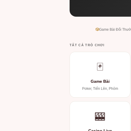
🎲
Game Bài Đổi Thư
TẤT CẢ TRÒ CHƠI
🃏
Game Bài
Poker, Tiến Lên, Phỏm
🎰
Casino Live