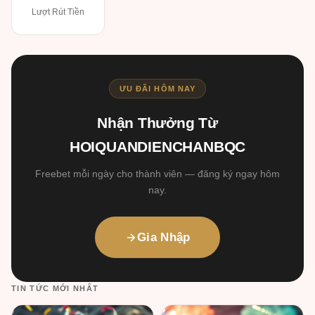
Lượt Rút Tiền
ƯU ĐÃI HÔM NAY
Nhận Thưởng Từ
HOIQUANDIENCHANBQC
Freebet mỗi ngày cho thành viên — đăng ký ngay hôm
nay.
Gia Nhập
TIN TỨC MỚI NHẤT