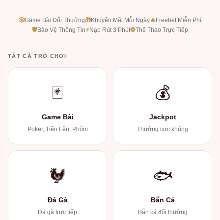
🎲
Game Bài Đổi Thưởng
🎁
Khuyến Mãi Mỗi Ngày
🔥
Freebet Miễn Phí
🛡
Bảo Vệ Thông Tin
⚡
Nạp Rút 3 Phút
⚽
Thể Thao Trực Tiếp
TẤT CẢ TRÒ CHƠI
🃏
💰
Game Bài
Jackpot
Poker, Tiến Lên, Phỏm
Thưởng cực khủng
🐓
🐟
Đá Gà
Bắn Cá
Đá gà trực tiếp
Bắn cá đổi thưởng