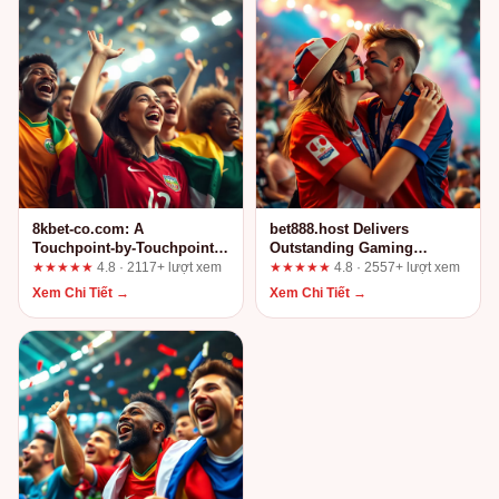
8kbet-co.com: A
bet888.host Delivers
Touchpoint-by-Touchpoint
Outstanding Gaming
Look at Whether the
Experiences — A
★★★★★
4.8 · 2117+ lượt xem
★★★★★
4.8 · 2557+ lượt xem
Experience Holds Up
Touchpoint-by-Touchpoint
Xem Chi Tiết →
Xem Chi Tiết →
Review