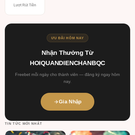
Lượt Rút Tiền
ƯU ĐÃI HÔM NAY
Nhận Thưởng Từ
HOIQUANDIENCHANBQC
Freebet mỗi ngày cho thành viên — đăng ký ngay hôm
nay.
Gia Nhập
TIN TỨC MỚI NHẤT