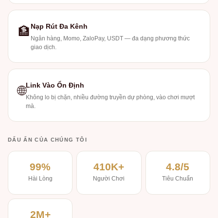
Nạp Rút Đa Kênh
🏦
Ngân hàng, Momo, ZaloPay, USDT — đa dạng phương thức
giao dịch.
Link Vào Ổn Định
🌐
Không lo bị chặn, nhiều đường truyền dự phòng, vào chơi mượt
mà.
DẤU ẤN CỦA CHÚNG TÔI
99%
410K+
4.8/5
Hài Lòng
Người Chơi
Tiêu Chuẩn
2M+